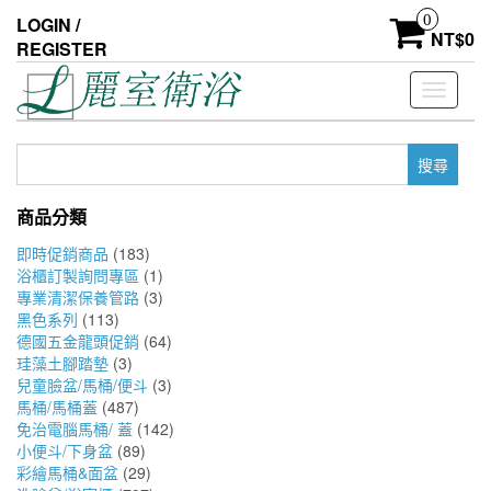
Skip
0
LOGIN /
to
NT$
0
REGISTER
the
content
Toggle
navigati
搜
尋
關
商品分類
鍵
字:
即時促銷商品
(183)
浴櫃訂製詢問專區
(1)
專業清潔保養管路
(3)
黑色系列
(113)
德國五金龍頭促銷
(64)
珪藻土腳踏墊
(3)
兒童臉盆/馬桶/便斗
(3)
馬桶/馬桶蓋
(487)
免治電腦馬桶/ 蓋
(142)
小便斗/下身盆
(89)
彩繪馬桶&面盆
(29)