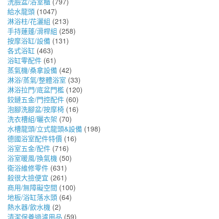
洗臉盆/浴室櫃
(797)
給水龍頭
(1047)
淋浴柱/花灑組
(213)
手持蓮蓬/滑桿組
(258)
按摩浴缸/設備
(131)
各式浴缸
(463)
浴缸零配件
(61)
蒸氣機/桑拿設備
(42)
淋浴/蒸氣/整體浴室
(33)
淋浴拉門/底盆門檻
(120)
鉸鏈五金/門控配件
(60)
泡腳洗腳盆/按摩椅
(16)
洗衣槽組/曬衣架
(70)
水槽龍頭/立式龍頭&設備
(198)
德國浴室配件特價
(16)
浴室五金/配件
(716)
浴室暖風/換氣機
(50)
衛浴維修零件
(631)
殺很大撿便宜
(261)
商用/無障礙空間
(100)
地板/浴缸落水頭
(64)
熱水器/飲水機
(2)
清潔保養過濾用品
(59)