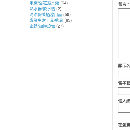
地板/浴缸落水頭
(64)
留言
*
熱水器/飲水機
(2)
清潔保養過濾用品
(59)
專業生財工具/釣具
(63)
電器/加壓設備
(27)
顯示
電子
個人
在
瀏