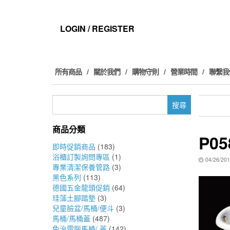
Skip
to
the
LOGIN / REGISTER
content
所有商品
關於我們
購物守則
營業時間
聯繫我
搜
尋
關
商品分類
鍵
P05
字:
即時促銷商品
(183)
浴櫃訂製詢問專區
(1)
04/26/20
專業清潔保養管路
(3)
黑色系列
(113)
德國五金龍頭促銷
(64)
珪藻土腳踏墊
(3)
兒童臉盆/馬桶/便斗
(3)
馬桶/馬桶蓋
(487)
免治電腦馬桶/ 蓋
(142)