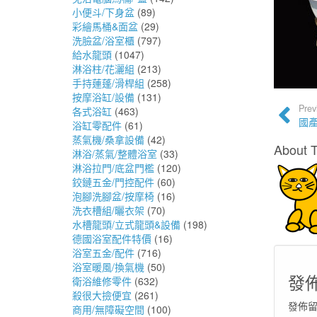
小便斗/下身盆
(89)
彩繪馬桶&面盆
(29)
洗臉盆/浴室櫃
(797)
給水龍頭
(1047)
淋浴柱/花灑組
(213)
手持蓮蓬/滑桿組
(258)
按摩浴缸/設備
(131)
Prev
各式浴缸
(463)
國產
浴缸零配件
(61)
蒸氣機/桑拿設備
(42)
About 
淋浴/蒸氣/整體浴室
(33)
淋浴拉門/底盆門檻
(120)
鉸鏈五金/門控配件
(60)
泡腳洗腳盆/按摩椅
(16)
洗衣槽組/曬衣架
(70)
水槽龍頭/立式龍頭&設備
(198)
德國浴室配件特價
(16)
浴室五金/配件
(716)
浴室暖風/換氣機
(50)
發
衛浴維修零件
(632)
殺很大撿便宜
(261)
發佈
商用/無障礙空間
(100)