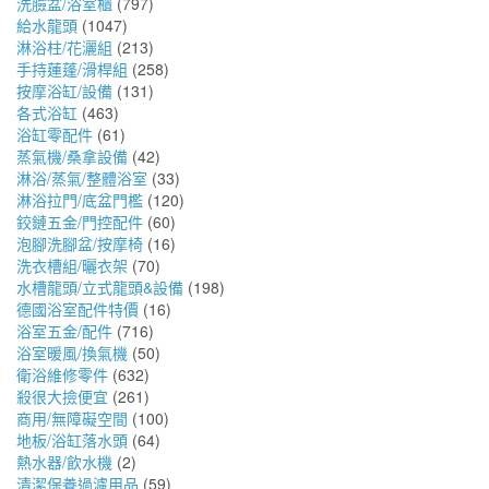
洗臉盆/浴室櫃
(797)
給水龍頭
(1047)
淋浴柱/花灑組
(213)
手持蓮蓬/滑桿組
(258)
按摩浴缸/設備
(131)
各式浴缸
(463)
浴缸零配件
(61)
蒸氣機/桑拿設備
(42)
淋浴/蒸氣/整體浴室
(33)
淋浴拉門/底盆門檻
(120)
鉸鏈五金/門控配件
(60)
泡腳洗腳盆/按摩椅
(16)
洗衣槽組/曬衣架
(70)
水槽龍頭/立式龍頭&設備
(198)
德國浴室配件特價
(16)
浴室五金/配件
(716)
浴室暖風/換氣機
(50)
衛浴維修零件
(632)
殺很大撿便宜
(261)
商用/無障礙空間
(100)
地板/浴缸落水頭
(64)
熱水器/飲水機
(2)
清潔保養過濾用品
(59)