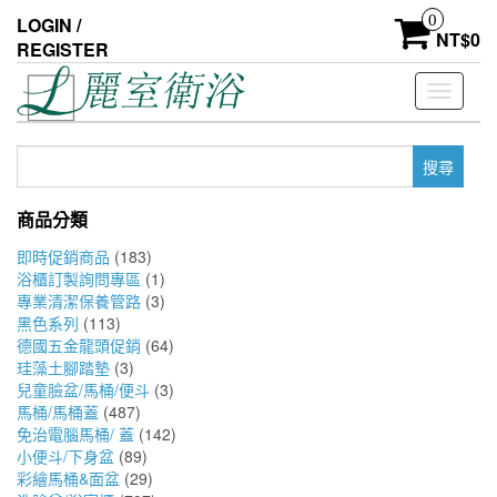
Skip
0
LOGIN /
to
NT$
0
REGISTER
the
content
Toggle
navigati
搜
尋
關
商品分類
鍵
字:
即時促銷商品
(183)
浴櫃訂製詢問專區
(1)
專業清潔保養管路
(3)
黑色系列
(113)
德國五金龍頭促銷
(64)
珪藻土腳踏墊
(3)
兒童臉盆/馬桶/便斗
(3)
馬桶/馬桶蓋
(487)
免治電腦馬桶/ 蓋
(142)
小便斗/下身盆
(89)
彩繪馬桶&面盆
(29)