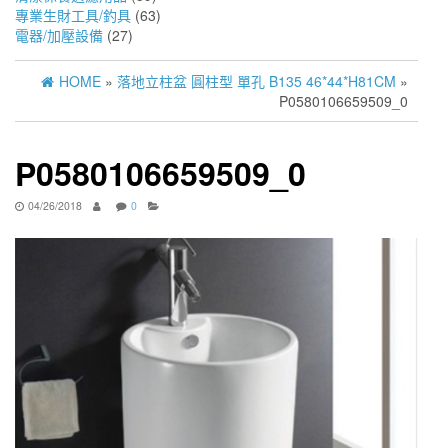
專業生財工具/釣具
(63)
電器/加壓設備
(27)
HOME
»
落地立柱盆 圓柱型 單孔 B135 46*44*H81CM
»
P0580106659509_0
P0580106659509_0
04/26/2018
0