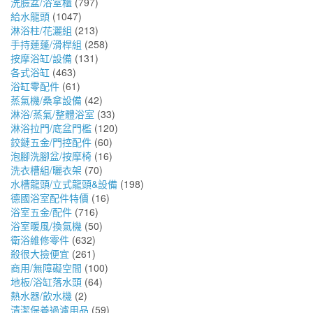
洗臉盆/浴室櫃
(797)
給水龍頭
(1047)
淋浴柱/花灑組
(213)
手持蓮蓬/滑桿組
(258)
按摩浴缸/設備
(131)
各式浴缸
(463)
浴缸零配件
(61)
蒸氣機/桑拿設備
(42)
淋浴/蒸氣/整體浴室
(33)
淋浴拉門/底盆門檻
(120)
鉸鏈五金/門控配件
(60)
泡腳洗腳盆/按摩椅
(16)
洗衣槽組/曬衣架
(70)
水槽龍頭/立式龍頭&設備
(198)
德國浴室配件特價
(16)
浴室五金/配件
(716)
浴室暖風/換氣機
(50)
衛浴維修零件
(632)
殺很大撿便宜
(261)
商用/無障礙空間
(100)
地板/浴缸落水頭
(64)
熱水器/飲水機
(2)
清潔保養過濾用品
(59)