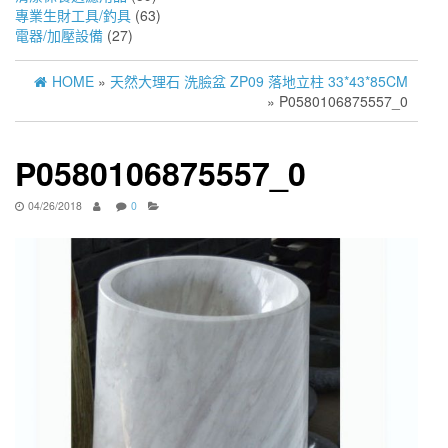
專業生財工具/釣具
(63)
電器/加壓設備
(27)
HOME
»
天然大理石 洗臉盆 ZP09 落地立柱 33*43*85CM
» P0580106875557_0
P0580106875557_0
04/26/2018
0