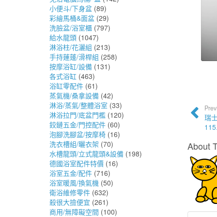
小便斗/下身盆
(89)
彩繪馬桶&面盆
(29)
洗臉盆/浴室櫃
(797)
給水龍頭
(1047)
淋浴柱/花灑組
(213)
手持蓮蓬/滑桿組
(258)
按摩浴缸/設備
(131)
各式浴缸
(463)
浴缸零配件
(61)
蒸氣機/桑拿設備
(42)
淋浴/蒸氣/整體浴室
(33)
Prev
淋浴拉門/底盆門檻
(120)
瑞士
鉸鏈五金/門控配件
(60)
115
泡腳洗腳盆/按摩椅
(16)
洗衣槽組/曬衣架
(70)
About 
水槽龍頭/立式龍頭&設備
(198)
德國浴室配件特價
(16)
浴室五金/配件
(716)
浴室暖風/換氣機
(50)
衛浴維修零件
(632)
殺很大撿便宜
(261)
商用/無障礙空間
(100)