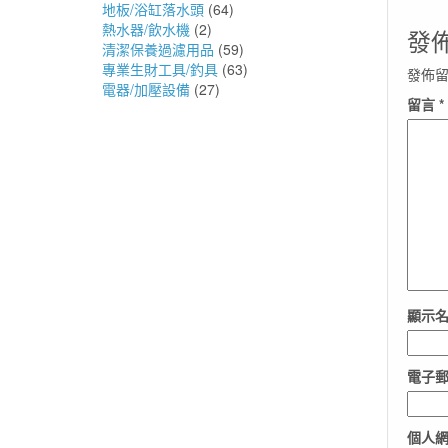
地板/浴缸落水頭
(64)
熱水器/飲水機
(2)
發
清潔保養過濾用品
(59)
專業生財工具/釣具
(63)
發佈
電器/加壓設備
(27)
留言
*
顯示
電子
個人