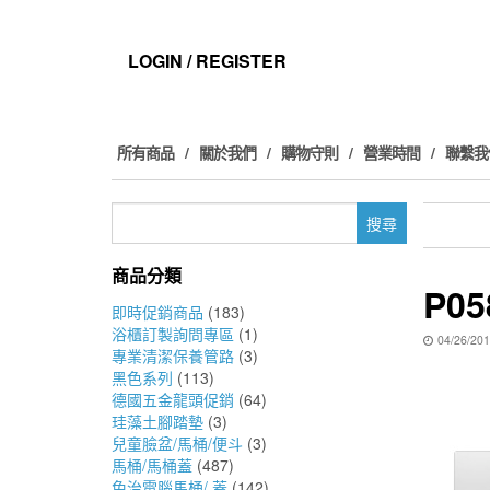
Skip
to
the
LOGIN / REGISTER
content
所有商品
關於我們
購物守則
營業時間
聯繫我
搜
尋
關
商品分類
鍵
P05
字:
即時促銷商品
(183)
浴櫃訂製詢問專區
(1)
04/26/20
專業清潔保養管路
(3)
黑色系列
(113)
德國五金龍頭促銷
(64)
珪藻土腳踏墊
(3)
兒童臉盆/馬桶/便斗
(3)
馬桶/馬桶蓋
(487)
免治電腦馬桶/ 蓋
(142)