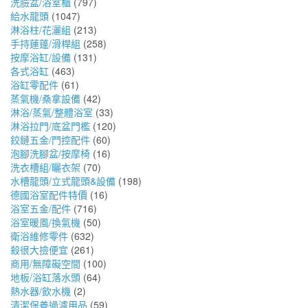
洗臉盆/浴室櫃
(797)
給水龍頭
(1047)
淋浴柱/花灑組
(213)
手持蓮蓬/滑桿組
(258)
按摩浴缸/設備
(131)
各式浴缸
(463)
浴缸零配件
(61)
蒸氣機/桑拿設備
(42)
淋浴/蒸氣/整體浴室
(33)
淋浴拉門/底盆門檻
(120)
鉸鏈五金/門控配件
(60)
泡腳洗腳盆/按摩椅
(16)
洗衣槽組/曬衣架
(70)
水槽龍頭/立式龍頭&設備
(198)
德國浴室配件特價
(16)
浴室五金/配件
(716)
浴室暖風/換氣機
(50)
衛浴維修零件
(632)
殺很大撿便宜
(261)
商用/無障礙空間
(100)
地板/浴缸落水頭
(64)
熱水器/飲水機
(2)
清潔保養過濾用品
(59)