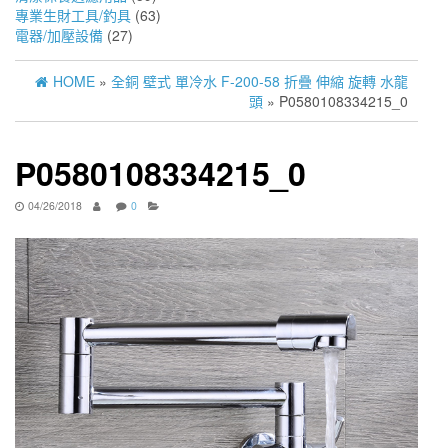
專業生財工具/釣具
(63)
電器/加壓設備
(27)
HOME
»
全銅 壁式 單冷水 F-200-58 折疊 伸縮 旋轉 水龍
頭
» P0580108334215_0
P0580108334215_0
04/26/2018
0