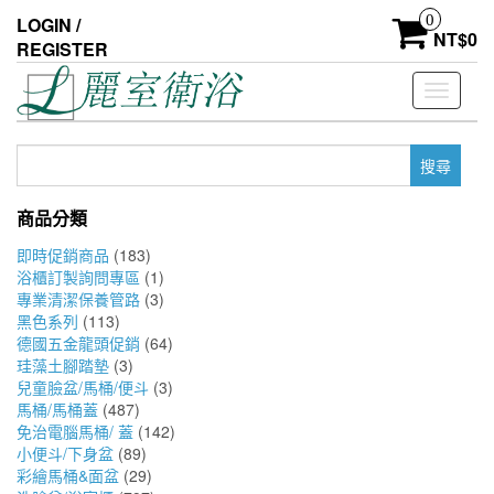
Skip
0
LOGIN /
to
NT$
0
REGISTER
the
content
Toggle
navigati
搜
尋
關
商品分類
鍵
字:
即時促銷商品
(183)
浴櫃訂製詢問專區
(1)
專業清潔保養管路
(3)
黑色系列
(113)
德國五金龍頭促銷
(64)
珪藻土腳踏墊
(3)
兒童臉盆/馬桶/便斗
(3)
馬桶/馬桶蓋
(487)
免治電腦馬桶/ 蓋
(142)
小便斗/下身盆
(89)
彩繪馬桶&面盆
(29)