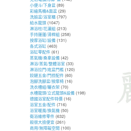
小便斗/下身盆
(89)
彩繪馬桶&面盆
(29)
洗臉盆/浴室櫃
(797)
給水龍頭
(1047)
淋浴柱/花灑組
(213)
手持蓮蓬/滑桿組
(258)
按摩浴缸/設備
(131)
各式浴缸
(463)
浴缸零配件
(61)
蒸氣機/桑拿設備
(42)
淋浴/蒸氣/整體浴室
(33)
淋浴拉門/底盆門檻
(120)
鉸鏈五金/門控配件
(60)
泡腳洗腳盆/按摩椅
(16)
洗衣槽組/曬衣架
(70)
水槽龍頭/立式龍頭&設備
(198)
德國浴室配件特價
(16)
浴室五金/配件
(716)
浴室暖風/換氣機
(50)
衛浴維修零件
(632)
殺很大撿便宜
(261)
商用/無障礙空間
(100)