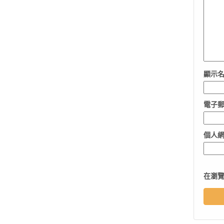
顯示
電子
個人
在
瀏