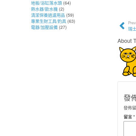
地板/浴缸落水頭
(64)
熱水器/飲水機
(2)
清潔保養過濾用品
(59)
專業生財工具/釣具
(63)
Prev
電器/加壓設備
(27)
瑞士
About 
發
發佈
留言
*