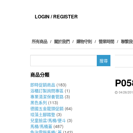
Skip
to
the
LOGIN / REGISTER
content
所有商品
關於我們
購物守則
營業時間
聯繫我
搜
尋
關
商品分類
鍵
P05
字:
即時促銷商品
(183)
浴櫃訂製詢問專區
(1)
04/26/20
專業清潔保養管路
(3)
黑色系列
(113)
德國五金龍頭促銷
(64)
珪藻土腳踏墊
(3)
兒童臉盆/馬桶/便斗
(3)
馬桶/馬桶蓋
(487)
免治電腦馬桶/ 蓋
(142)