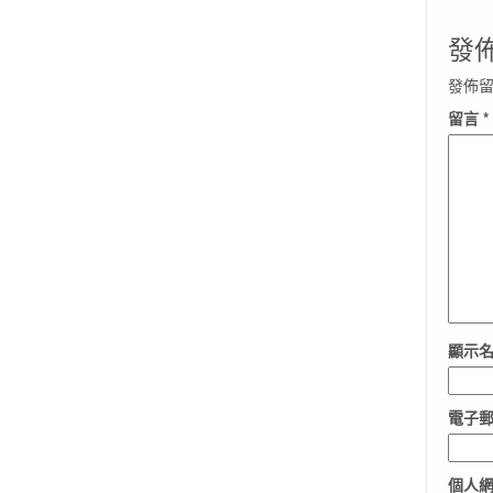
發
發佈
留言
*
顯示
電子
個人