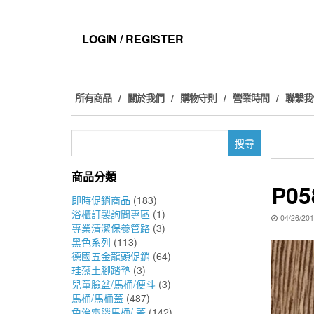
Skip
to
the
LOGIN / REGISTER
content
所有商品
關於我們
購物守則
營業時間
聯繫我
搜
尋
關
商品分類
鍵
P05
字:
即時促銷商品
(183)
浴櫃訂製詢問專區
(1)
04/26/20
專業清潔保養管路
(3)
黑色系列
(113)
德國五金龍頭促銷
(64)
珪藻土腳踏墊
(3)
兒童臉盆/馬桶/便斗
(3)
馬桶/馬桶蓋
(487)
免治電腦馬桶/ 蓋
(142)