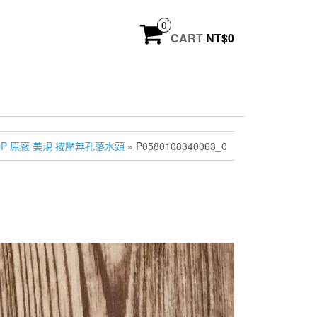
0
CART
NT$
0
-CP 原廠 美規 按壓無孔落水頭
» P0580108340063_0