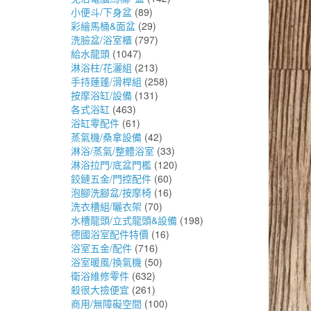
小便斗/下身盆
(89)
彩繪馬桶&面盆
(29)
洗臉盆/浴室櫃
(797)
給水龍頭
(1047)
淋浴柱/花灑組
(213)
手持蓮蓬/滑桿組
(258)
按摩浴缸/設備
(131)
各式浴缸
(463)
浴缸零配件
(61)
蒸氣機/桑拿設備
(42)
淋浴/蒸氣/整體浴室
(33)
淋浴拉門/底盆門檻
(120)
鉸鏈五金/門控配件
(60)
泡腳洗腳盆/按摩椅
(16)
洗衣槽組/曬衣架
(70)
水槽龍頭/立式龍頭&設備
(198)
德國浴室配件特價
(16)
浴室五金/配件
(716)
浴室暖風/換氣機
(50)
衛浴維修零件
(632)
殺很大撿便宜
(261)
商用/無障礙空間
(100)