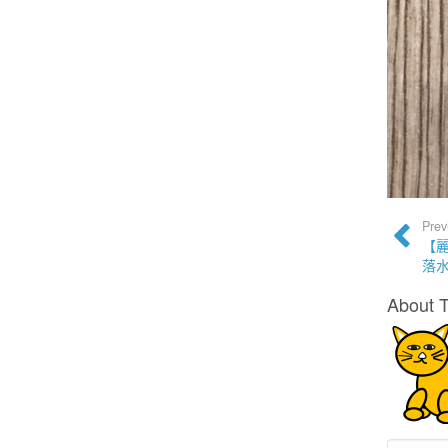
Prev
【麗
落
About 