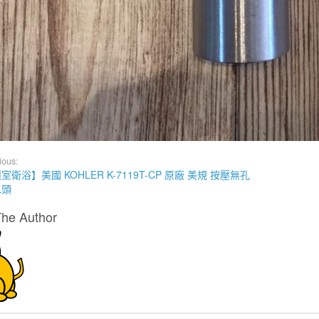
ious:
室衛浴】美國 KOHLER K-7119T-CP 原廠 美規 按壓無孔
水頭
The Author