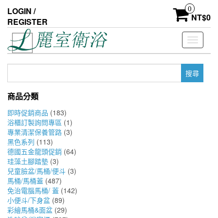
Skip
0
LOGIN /
to
NT$
0
REGISTER
the
content
Toggle
navigati
搜
尋
關
商品分類
鍵
字:
即時促銷商品
(183)
浴櫃訂製詢問專區
(1)
專業清潔保養管路
(3)
黑色系列
(113)
德國五金龍頭促銷
(64)
珪藻土腳踏墊
(3)
兒童臉盆/馬桶/便斗
(3)
馬桶/馬桶蓋
(487)
免治電腦馬桶/ 蓋
(142)
小便斗/下身盆
(89)
彩繪馬桶&面盆
(29)