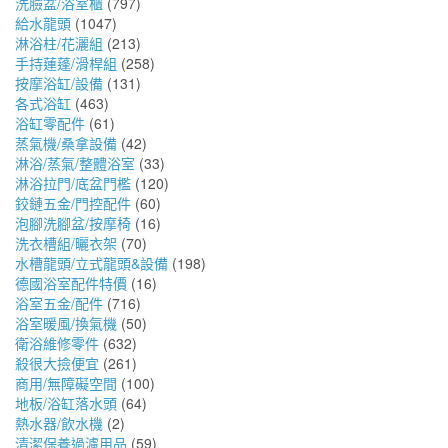
洗臉盆/浴室櫃
(797)
給水龍頭
(1047)
淋浴柱/花灑組
(213)
手持蓮蓬/滑桿組
(258)
按摩浴缸/設備
(131)
各式浴缸
(463)
浴缸零配件
(61)
蒸氣機/桑拿設備
(42)
淋浴/蒸氣/整體浴室
(33)
淋浴拉門/底盆門檻
(120)
鉸鏈五金/門控配件
(60)
泡腳洗腳盆/按摩椅
(16)
洗衣槽組/曬衣架
(70)
水槽龍頭/立式龍頭&設備
(198)
德國浴室配件特價
(16)
浴室五金/配件
(716)
浴室暖風/換氣機
(50)
衛浴維修零件
(632)
殺很大撿便宜
(261)
商用/無障礙空間
(100)
地板/浴缸落水頭
(64)
熱水器/飲水機
(2)
清潔保養過濾用品
(59)