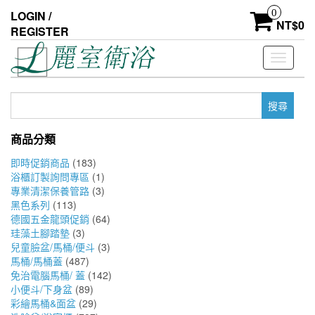
Skip
0
LOGIN /
to
NT$
0
REGISTER
the
content
Toggle
navigati
搜
尋
關
商品分類
鍵
字:
即時促銷商品
(183)
浴櫃訂製詢問專區
(1)
專業清潔保養管路
(3)
黑色系列
(113)
德國五金龍頭促銷
(64)
珪藻土腳踏墊
(3)
兒童臉盆/馬桶/便斗
(3)
馬桶/馬桶蓋
(487)
免治電腦馬桶/ 蓋
(142)
小便斗/下身盆
(89)
彩繪馬桶&面盆
(29)