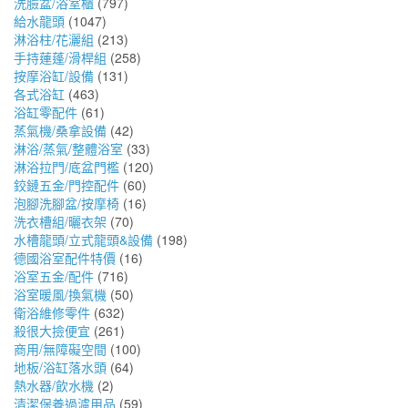
洗臉盆/浴室櫃
(797)
給水龍頭
(1047)
淋浴柱/花灑組
(213)
手持蓮蓬/滑桿組
(258)
按摩浴缸/設備
(131)
各式浴缸
(463)
浴缸零配件
(61)
蒸氣機/桑拿設備
(42)
淋浴/蒸氣/整體浴室
(33)
淋浴拉門/底盆門檻
(120)
鉸鏈五金/門控配件
(60)
泡腳洗腳盆/按摩椅
(16)
洗衣槽組/曬衣架
(70)
水槽龍頭/立式龍頭&設備
(198)
德國浴室配件特價
(16)
浴室五金/配件
(716)
浴室暖風/換氣機
(50)
衛浴維修零件
(632)
殺很大撿便宜
(261)
商用/無障礙空間
(100)
地板/浴缸落水頭
(64)
熱水器/飲水機
(2)
清潔保養過濾用品
(59)