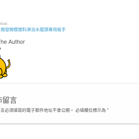
ious:
自開發開模塑料淋浴水龍頭專用板手
The Author
佈留言
留言必須填寫的電子郵件地址不會公開。
必填欄位標示為
*