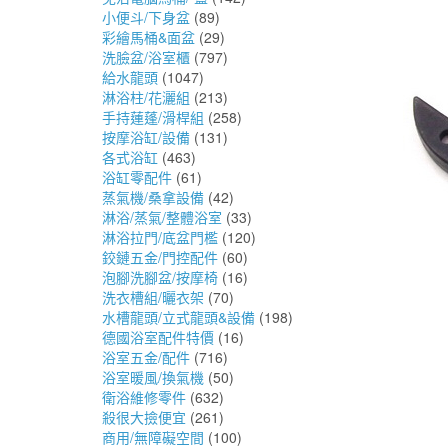
小便斗/下身盆
(89)
彩繪馬桶&面盆
(29)
洗臉盆/浴室櫃
(797)
給水龍頭
(1047)
淋浴柱/花灑組
(213)
手持蓮蓬/滑桿組
(258)
按摩浴缸/設備
(131)
各式浴缸
(463)
浴缸零配件
(61)
蒸氣機/桑拿設備
(42)
淋浴/蒸氣/整體浴室
(33)
淋浴拉門/底盆門檻
(120)
鉸鏈五金/門控配件
(60)
泡腳洗腳盆/按摩椅
(16)
洗衣槽組/曬衣架
(70)
水槽龍頭/立式龍頭&設備
(198)
德國浴室配件特價
(16)
浴室五金/配件
(716)
浴室暖風/換氣機
(50)
衛浴維修零件
(632)
殺很大撿便宜
(261)
商用/無障礙空間
(100)