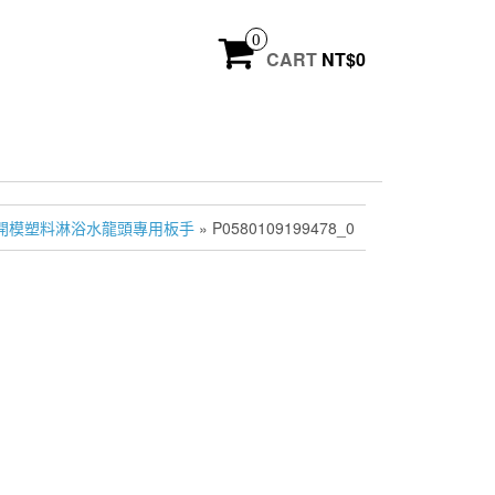
0
CART
NT$
0
開模塑料淋浴水龍頭專用板手
» P0580109199478_0