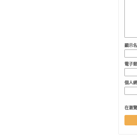
顯示
電子
個人
在
瀏