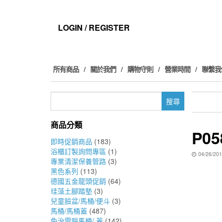
Skip
to
the
LOGIN / REGISTER
content
所有商品
關於我們
購物守則
營業時間
聯繫我
搜
尋
關
商品分類
鍵
P05
字:
即時促銷商品
(183)
浴櫃訂製詢問專區
(1)
04/26/20
專業清潔保養管路
(3)
黑色系列
(113)
德國五金龍頭促銷
(64)
珪藻土腳踏墊
(3)
兒童臉盆/馬桶/便斗
(3)
馬桶/馬桶蓋
(487)
免治電腦馬桶/ 蓋
(142)