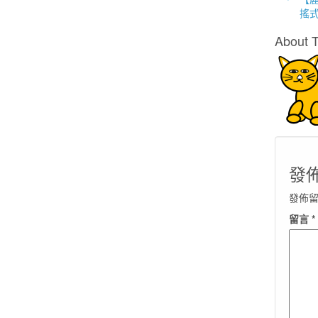
搖
About 
發
發佈
留言
*