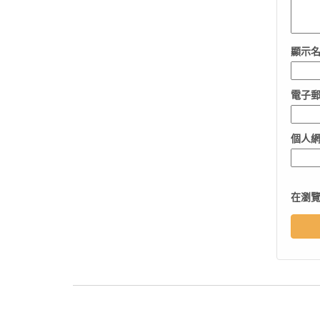
顯示
電子
個人
在
瀏