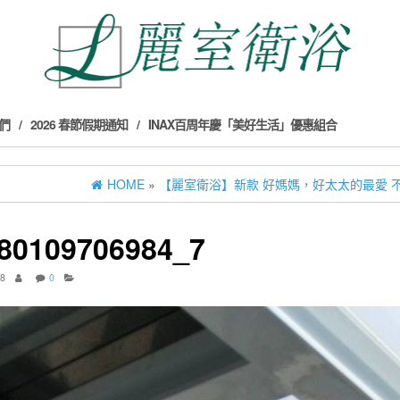
們
2026 春節假期通知
INAX百周年慶「美好生活」優惠組合
HOME
»
【麗室衛浴】新款 好媽媽，好太太的最愛 不
80109706984_7
18
0