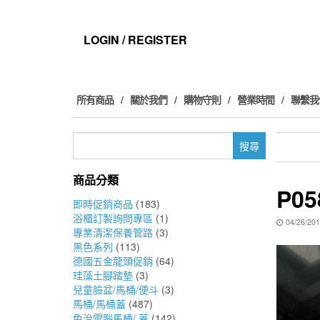
Skip
to
the
LOGIN / REGISTER
content
所有商品
關於我們
購物守則
營業時間
聯繫我
搜
尋
關
商品分類
鍵
P05
字:
即時促銷商品
(183)
浴櫃訂製詢問專區
(1)
04/26/20
專業清潔保養管路
(3)
黑色系列
(113)
德國五金龍頭促銷
(64)
珪藻土腳踏墊
(3)
兒童臉盆/馬桶/便斗
(3)
馬桶/馬桶蓋
(487)
免治電腦馬桶/ 蓋
(142)