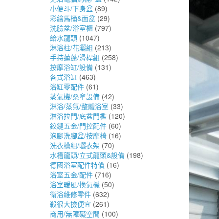
小便斗/下身盆
(89)
彩繪馬桶&面盆
(29)
洗臉盆/浴室櫃
(797)
給水龍頭
(1047)
淋浴柱/花灑組
(213)
手持蓮蓬/滑桿組
(258)
按摩浴缸/設備
(131)
各式浴缸
(463)
浴缸零配件
(61)
蒸氣機/桑拿設備
(42)
淋浴/蒸氣/整體浴室
(33)
淋浴拉門/底盆門檻
(120)
鉸鏈五金/門控配件
(60)
泡腳洗腳盆/按摩椅
(16)
洗衣槽組/曬衣架
(70)
水槽龍頭/立式龍頭&設備
(198)
德國浴室配件特價
(16)
浴室五金/配件
(716)
浴室暖風/換氣機
(50)
衛浴維修零件
(632)
殺很大撿便宜
(261)
商用/無障礙空間
(100)