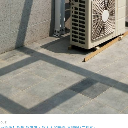
ious:
室衛浴】新款 好媽媽，好太太的最愛 不鏽鋼 (二桿式) 手