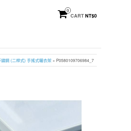
0
CART
NT$
0
鏽鋼 (二桿式) 手搖式曬衣架
» P0580109706984_7