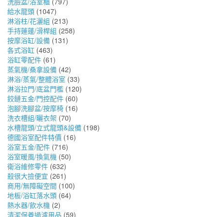
洗臉盆/浴室櫃
(797)
給水龍頭
(1047)
淋浴柱/花灑組
(213)
手持蓮蓬/滑桿組
(258)
按摩浴缸/設備
(131)
各式浴缸
(463)
浴缸零配件
(61)
蒸氣機/桑拿設備
(42)
淋浴/蒸氣/整體浴室
(33)
淋浴拉門/底盆門檻
(120)
鉸鏈五金/門控配件
(60)
泡腳洗腳盆/按摩椅
(16)
洗衣槽組/曬衣架
(70)
水槽龍頭/立式龍頭&設備
(198)
德國浴室配件特價
(16)
浴室五金/配件
(716)
浴室暖風/換氣機
(50)
衛浴維修零件
(632)
殺很大撿便宜
(261)
商用/無障礙空間
(100)
地板/浴缸落水頭
(64)
熱水器/飲水機
(2)
清潔保養過濾用品
(59)