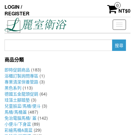
Skip
0
LOGIN /
to
NT$
0
REGISTER
the
content
Toggle
navigati
搜
尋
關
商品分類
鍵
字:
即時促銷商品
(183)
浴櫃訂製詢問專區
(1)
專業清潔保養管路
(3)
黑色系列
(113)
德國五金龍頭促銷
(64)
珪藻土腳踏墊
(3)
兒童臉盆/馬桶/便斗
(3)
馬桶/馬桶蓋
(487)
免治電腦馬桶/ 蓋
(142)
小便斗/下身盆
(89)
彩繪馬桶&面盆
(29)