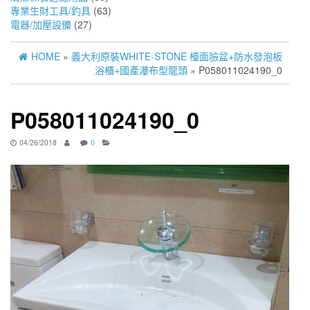
專業生財工具/釣具
(63)
電器/加壓設備
(27)
HOME
»
義大利原裝WHITE-STONE 檯面臉盆+防水發泡板
浴櫃+國產瀑布型龍頭
» P058011024190_0
P058011024190_0
04/26/2018
0