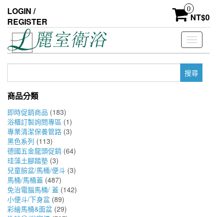
Skip
0
LOGIN /
to
NT$
0
REGISTER
the
content
Toggle
navigati
搜
尋
關
商品分類
鍵
字:
即時促銷商品
(183)
浴櫃訂製詢問專區
(1)
專業清潔保養管路
(3)
黑色系列
(113)
德國五金龍頭促銷
(64)
珪藻土腳踏墊
(3)
兒童臉盆/馬桶/便斗
(3)
馬桶/馬桶蓋
(487)
免治電腦馬桶/ 蓋
(142)
小便斗/下身盆
(89)
彩繪馬桶&面盆
(29)