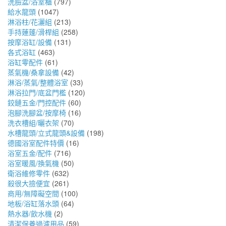
洗臉盆/浴室櫃
(797)
給水龍頭
(1047)
淋浴柱/花灑組
(213)
手持蓮蓬/滑桿組
(258)
按摩浴缸/設備
(131)
各式浴缸
(463)
浴缸零配件
(61)
蒸氣機/桑拿設備
(42)
淋浴/蒸氣/整體浴室
(33)
淋浴拉門/底盆門檻
(120)
鉸鏈五金/門控配件
(60)
泡腳洗腳盆/按摩椅
(16)
洗衣槽組/曬衣架
(70)
水槽龍頭/立式龍頭&設備
(198)
德國浴室配件特價
(16)
浴室五金/配件
(716)
浴室暖風/換氣機
(50)
衛浴維修零件
(632)
殺很大撿便宜
(261)
商用/無障礙空間
(100)
地板/浴缸落水頭
(64)
熱水器/飲水機
(2)
清潔保養過濾用品
(59)