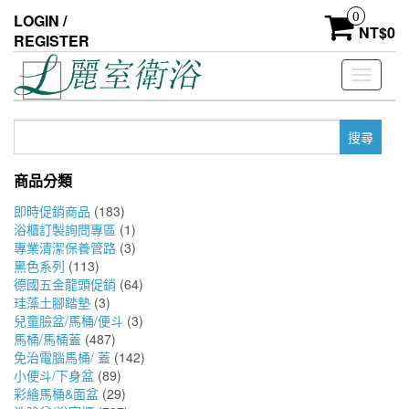
Skip
0
LOGIN /
to
NT$
0
REGISTER
the
content
Toggle
navigati
搜
尋
關
商品分類
鍵
字:
即時促銷商品
(183)
浴櫃訂製詢問專區
(1)
專業清潔保養管路
(3)
黑色系列
(113)
德國五金龍頭促銷
(64)
珪藻土腳踏墊
(3)
兒童臉盆/馬桶/便斗
(3)
馬桶/馬桶蓋
(487)
免治電腦馬桶/ 蓋
(142)
小便斗/下身盆
(89)
彩繪馬桶&面盆
(29)