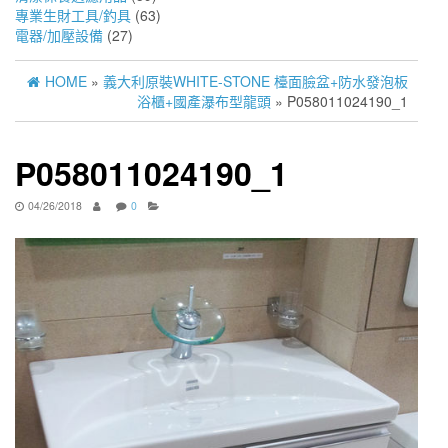
專業生財工具/釣具
(63)
電器/加壓設備
(27)
HOME
»
義大利原裝WHITE-STONE 檯面臉盆+防水發泡板
浴櫃+國產瀑布型龍頭
» P058011024190_1
P058011024190_1
04/26/2018
0