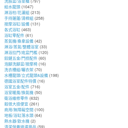
洗臉盆/浴室櫃
(797)
給水龍頭
(1047)
淋浴柱/花灑組
(213)
手持蓮蓬/滑桿組
(258)
按摩浴缸/設備
(131)
各式浴缸
(463)
浴缸零配件
(61)
蒸氣機/桑拿設備
(42)
淋浴/蒸氣/整體浴室
(33)
淋浴拉門/底盆門檻
(120)
鉸鏈五金/門控配件
(60)
泡腳洗腳盆/按摩椅
(16)
洗衣槽組/曬衣架
(70)
水槽龍頭/立式龍頭&設備
(198)
德國浴室配件特價
(16)
浴室五金/配件
(716)
浴室暖風/換氣機
(50)
衛浴維修零件
(632)
殺很大撿便宜
(261)
商用/無障礙空間
(100)
地板/浴缸落水頭
(64)
熱水器/飲水機
(2)
清潔保養過濾用品
(59)