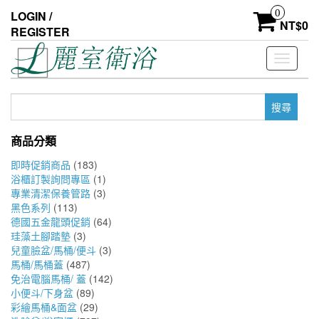
Skip
0
LOGIN /
to
NT$
0
REGISTER
the
content
Toggle
navigati
搜
尋
關
商品分類
鍵
字:
即時促銷商品
(183)
浴櫃訂製詢問專區
(1)
專業清潔保養管路
(3)
黑色系列
(113)
德國五金龍頭促銷
(64)
珪藻土腳踏墊
(3)
兒童臉盆/馬桶/便斗
(3)
馬桶/馬桶蓋
(487)
免治電腦馬桶/ 蓋
(142)
小便斗/下身盆
(89)
彩繪馬桶&面盆
(29)