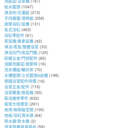
洗臉盆/浴室櫃
(797)
給水龍頭
(1047)
淋浴柱/花灑組
(213)
手持蓮蓬/滑桿組
(258)
按摩浴缸/設備
(131)
各式浴缸
(463)
浴缸零配件
(61)
蒸氣機/桑拿設備
(42)
淋浴/蒸氣/整體浴室
(33)
淋浴拉門/底盆門檻
(120)
鉸鏈五金/門控配件
(60)
泡腳洗腳盆/按摩椅
(16)
洗衣槽組/曬衣架
(70)
水槽龍頭/立式龍頭&設備
(198)
德國浴室配件特價
(16)
浴室五金/配件
(716)
浴室暖風/換氣機
(50)
衛浴維修零件
(632)
殺很大撿便宜
(261)
商用/無障礙空間
(100)
地板/浴缸落水頭
(64)
熱水器/飲水機
(2)
清潔保養過濾用品
(59)