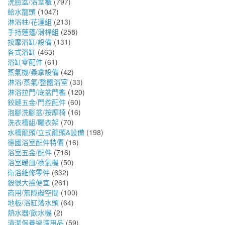
洗臉盆/浴室櫃
(797)
給水龍頭
(1047)
淋浴柱/花灑組
(213)
手持蓮蓬/滑桿組
(258)
按摩浴缸/設備
(131)
各式浴缸
(463)
浴缸零配件
(61)
蒸氣機/桑拿設備
(42)
淋浴/蒸氣/整體浴室
(33)
淋浴拉門/底盆門檻
(120)
鉸鏈五金/門控配件
(60)
泡腳洗腳盆/按摩椅
(16)
洗衣槽組/曬衣架
(70)
水槽龍頭/立式龍頭&設備
(198)
德國浴室配件特價
(16)
浴室五金/配件
(716)
浴室暖風/換氣機
(50)
衛浴維修零件
(632)
殺很大撿便宜
(261)
商用/無障礙空間
(100)
地板/浴缸落水頭
(64)
熱水器/飲水機
(2)
清潔保養過濾用品
(59)