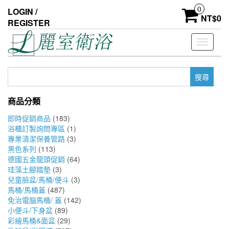
Skip
0
LOGIN /
to
NT$
0
REGISTER
the
content
Toggle
navigati
搜
尋
關
商品分類
鍵
字:
即時促銷商品
(183)
浴櫃訂製詢問專區
(1)
專業清潔保養管路
(3)
黑色系列
(113)
德國五金龍頭促銷
(64)
珪藻土腳踏墊
(3)
兒童臉盆/馬桶/便斗
(3)
馬桶/馬桶蓋
(487)
免治電腦馬桶/ 蓋
(142)
小便斗/下身盆
(89)
彩繪馬桶&面盆
(29)