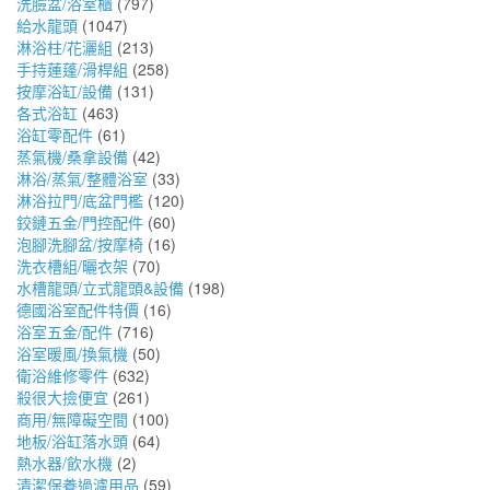
洗臉盆/浴室櫃
(797)
給水龍頭
(1047)
淋浴柱/花灑組
(213)
手持蓮蓬/滑桿組
(258)
按摩浴缸/設備
(131)
各式浴缸
(463)
浴缸零配件
(61)
蒸氣機/桑拿設備
(42)
淋浴/蒸氣/整體浴室
(33)
淋浴拉門/底盆門檻
(120)
鉸鏈五金/門控配件
(60)
泡腳洗腳盆/按摩椅
(16)
洗衣槽組/曬衣架
(70)
水槽龍頭/立式龍頭&設備
(198)
德國浴室配件特價
(16)
浴室五金/配件
(716)
浴室暖風/換氣機
(50)
衛浴維修零件
(632)
殺很大撿便宜
(261)
商用/無障礙空間
(100)
地板/浴缸落水頭
(64)
熱水器/飲水機
(2)
清潔保養過濾用品
(59)