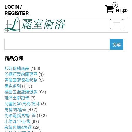
Skip
0
LOGIN /
to
NT$
0
REGISTER
the
content
Toggle
navigati
搜
尋
關
商品分類
鍵
字:
即時促銷商品
(183)
浴櫃訂製詢問專區
(1)
專業清潔保養管路
(3)
黑色系列
(113)
德國五金龍頭促銷
(64)
珪藻土腳踏墊
(3)
兒童臉盆/馬桶/便斗
(3)
馬桶/馬桶蓋
(487)
免治電腦馬桶/ 蓋
(142)
小便斗/下身盆
(89)
彩繪馬桶&面盆
(29)