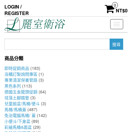
Skip
0
LOGIN /
to
NT$
0
REGISTER
the
content
Toggle
navigati
搜
尋
關
商品分類
鍵
字:
即時促銷商品
(183)
浴櫃訂製詢問專區
(1)
專業清潔保養管路
(3)
黑色系列
(113)
德國五金龍頭促銷
(64)
珪藻土腳踏墊
(3)
兒童臉盆/馬桶/便斗
(3)
馬桶/馬桶蓋
(487)
免治電腦馬桶/ 蓋
(142)
小便斗/下身盆
(89)
彩繪馬桶&面盆
(29)