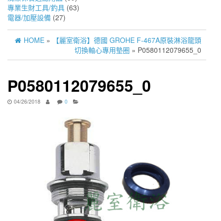
專業生財工具/釣具
(63)
電器/加壓設備
(27)
HOME
»
【麗室衛浴】德國 GROHE F-467A原裝淋浴龍頭
切換軸心專用墊圈
» P0580112079655_0
P0580112079655_0
04/26/2018
0