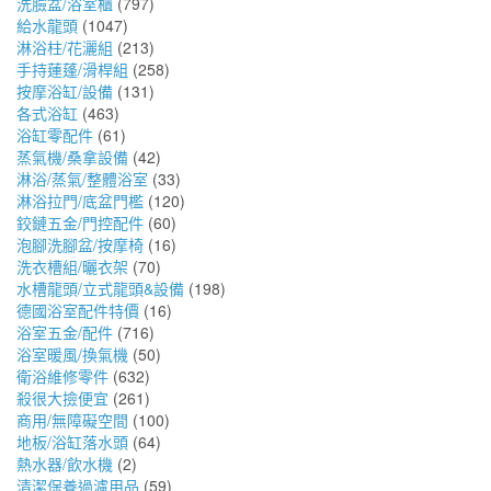
洗臉盆/浴室櫃
(797)
給水龍頭
(1047)
淋浴柱/花灑組
(213)
手持蓮蓬/滑桿組
(258)
按摩浴缸/設備
(131)
各式浴缸
(463)
浴缸零配件
(61)
蒸氣機/桑拿設備
(42)
淋浴/蒸氣/整體浴室
(33)
淋浴拉門/底盆門檻
(120)
鉸鏈五金/門控配件
(60)
泡腳洗腳盆/按摩椅
(16)
洗衣槽組/曬衣架
(70)
水槽龍頭/立式龍頭&設備
(198)
德國浴室配件特價
(16)
浴室五金/配件
(716)
浴室暖風/換氣機
(50)
衛浴維修零件
(632)
殺很大撿便宜
(261)
商用/無障礙空間
(100)
地板/浴缸落水頭
(64)
熱水器/飲水機
(2)
清潔保養過濾用品
(59)