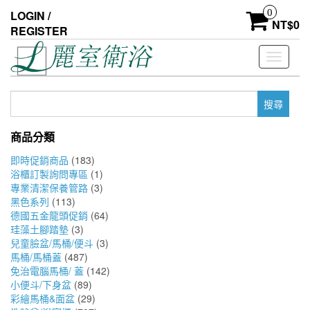
Skip
0
LOGIN /
to
NT$
0
REGISTER
the
content
Toggle
navigati
搜
尋
關
商品分類
鍵
字:
即時促銷商品
(183)
浴櫃訂製詢問專區
(1)
專業清潔保養管路
(3)
黑色系列
(113)
德國五金龍頭促銷
(64)
珪藻土腳踏墊
(3)
兒童臉盆/馬桶/便斗
(3)
馬桶/馬桶蓋
(487)
免治電腦馬桶/ 蓋
(142)
小便斗/下身盆
(89)
彩繪馬桶&面盆
(29)