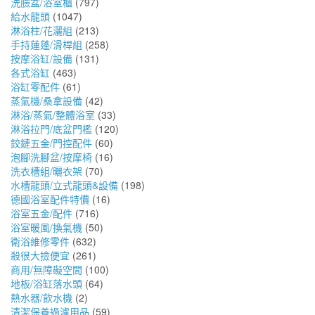
洗臉盆/浴室櫃
(797)
給水龍頭
(1047)
淋浴柱/花灑組
(213)
手持蓮蓬/滑桿組
(258)
按摩浴缸/設備
(131)
各式浴缸
(463)
浴缸零配件
(61)
蒸氣機/桑拿設備
(42)
淋浴/蒸氣/整體浴室
(33)
淋浴拉門/底盆門檻
(120)
鉸鏈五金/門控配件
(60)
泡腳洗腳盆/按摩椅
(16)
洗衣槽組/曬衣架
(70)
水槽龍頭/立式龍頭&設備
(198)
德國浴室配件特價
(16)
浴室五金/配件
(716)
浴室暖風/換氣機
(50)
衛浴維修零件
(632)
殺很大撿便宜
(261)
商用/無障礙空間
(100)
地板/浴缸落水頭
(64)
熱水器/飲水機
(2)
清潔保養過濾用品
(59)