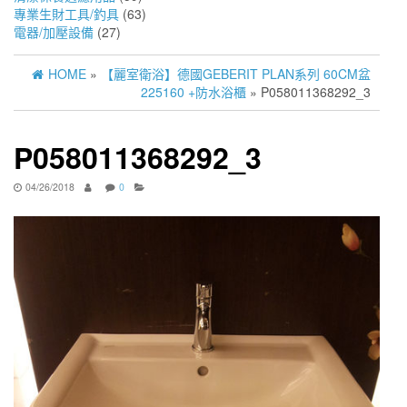
專業生財工具/釣具
(63)
電器/加壓設備
(27)
HOME
»
【麗室衛浴】德國GEBERIT PLAN系列 60CM盆
225160 +防水浴櫃
» P058011368292_3
P058011368292_3
04/26/2018
0