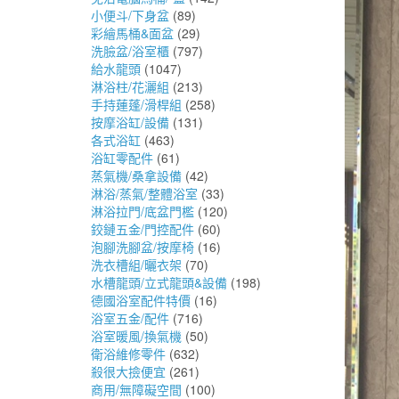
小便斗/下身盆
(89)
彩繪馬桶&面盆
(29)
洗臉盆/浴室櫃
(797)
給水龍頭
(1047)
淋浴柱/花灑組
(213)
手持蓮蓬/滑桿組
(258)
按摩浴缸/設備
(131)
各式浴缸
(463)
浴缸零配件
(61)
蒸氣機/桑拿設備
(42)
淋浴/蒸氣/整體浴室
(33)
淋浴拉門/底盆門檻
(120)
鉸鏈五金/門控配件
(60)
泡腳洗腳盆/按摩椅
(16)
洗衣槽組/曬衣架
(70)
水槽龍頭/立式龍頭&設備
(198)
德國浴室配件特價
(16)
浴室五金/配件
(716)
浴室暖風/換氣機
(50)
衛浴維修零件
(632)
殺很大撿便宜
(261)
商用/無障礙空間
(100)