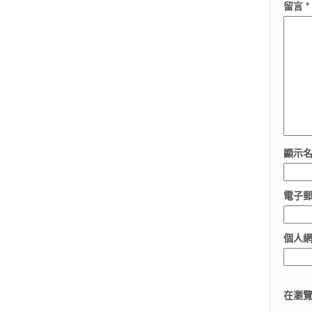
留言
*
顯示
電子
個人
在
瀏