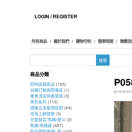
Skip
to
the
LOGIN / REGISTER
content
所有商品
關於我們
購物守則
營業時間
聯繫我
搜
尋
關
商品分類
鍵
P05
字:
即時促銷商品
(183)
浴櫃訂製詢問專區
(1)
04/26/20
專業清潔保養管路
(3)
黑色系列
(113)
德國五金龍頭促銷
(64)
珪藻土腳踏墊
(3)
兒童臉盆/馬桶/便斗
(3)
馬桶/馬桶蓋
(487)
免治電腦馬桶/ 蓋
(142)