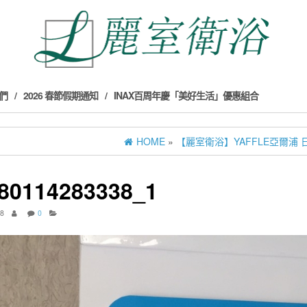
們
2026 春節假期通知
INAX百周年慶「美好生活」優惠組合
HOME
»
【麗室衛浴】YAFFLE亞爾浦 日
80114283338_1
18
0