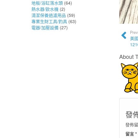
地板/浴缸落水頭
(64)
熱水器/飲水機
(2)
清潔保養過濾用品
(59)
專業生財工具/釣具
(63)
電器/加壓設備
(27)
Prev
美國
12
About 
發
發佈
留言
*