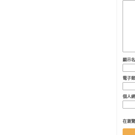
顯示
電子
個人
在
瀏