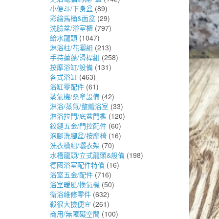
小便斗/下身盆
(89)
彩繪馬桶&面盆
(29)
洗臉盆/浴室櫃
(797)
給水龍頭
(1047)
淋浴柱/花灑組
(213)
手持蓮蓬/滑桿組
(258)
按摩浴缸/設備
(131)
各式浴缸
(463)
浴缸零配件
(61)
蒸氣機/桑拿設備
(42)
淋浴/蒸氣/整體浴室
(33)
淋浴拉門/底盆門檻
(120)
鉸鏈五金/門控配件
(60)
泡腳洗腳盆/按摩椅
(16)
洗衣槽組/曬衣架
(70)
水槽龍頭/立式龍頭&設備
(198)
德國浴室配件特價
(16)
浴室五金/配件
(716)
浴室暖風/換氣機
(50)
衛浴維修零件
(632)
殺很大撿便宜
(261)
商用/無障礙空間
(100)