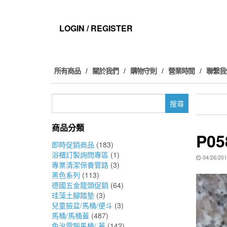
Skip
to
the
LOGIN / REGISTER
content
所有商品
關於我們
購物守則
營業時間
聯繫我
搜
尋
關
商品分類
鍵
P05
字:
即時促銷商品
(183)
浴櫃訂製詢問專區
(1)
04/26/20
專業清潔保養管路
(3)
黑色系列
(113)
德國五金龍頭促銷
(64)
珪藻土腳踏墊
(3)
兒童臉盆/馬桶/便斗
(3)
馬桶/馬桶蓋
(487)
免治電腦馬桶/ 蓋
(142)