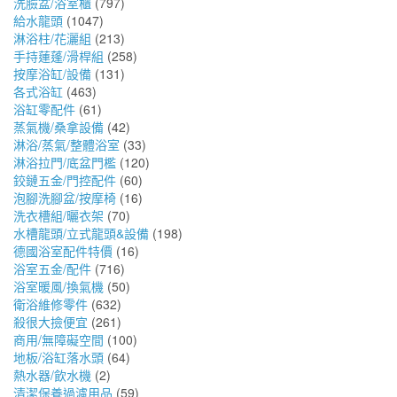
洗臉盆/浴室櫃
(797)
給水龍頭
(1047)
淋浴柱/花灑組
(213)
手持蓮蓬/滑桿組
(258)
按摩浴缸/設備
(131)
各式浴缸
(463)
浴缸零配件
(61)
蒸氣機/桑拿設備
(42)
淋浴/蒸氣/整體浴室
(33)
淋浴拉門/底盆門檻
(120)
鉸鏈五金/門控配件
(60)
泡腳洗腳盆/按摩椅
(16)
洗衣槽組/曬衣架
(70)
水槽龍頭/立式龍頭&設備
(198)
德國浴室配件特價
(16)
浴室五金/配件
(716)
浴室暖風/換氣機
(50)
衛浴維修零件
(632)
殺很大撿便宜
(261)
商用/無障礙空間
(100)
地板/浴缸落水頭
(64)
熱水器/飲水機
(2)
清潔保養過濾用品
(59)