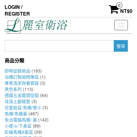
Skip
0
LOGIN /
to
NT$
0
REGISTER
the
content
Toggle
navigati
搜
尋
關
商品分類
鍵
字:
即時促銷商品
(183)
浴櫃訂製詢問專區
(1)
專業清潔保養管路
(3)
黑色系列
(113)
德國五金龍頭促銷
(64)
珪藻土腳踏墊
(3)
兒童臉盆/馬桶/便斗
(3)
馬桶/馬桶蓋
(487)
免治電腦馬桶/ 蓋
(142)
小便斗/下身盆
(89)
彩繪馬桶&面盆
(29)