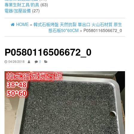
專業生財工具/釣具
(63)
電器/加壓設備
(27)
HOME
»
韓式石板烤盤 天然抗裂 單出口 火山石材質 原生
態石板50*60CM
» P0580116506672_0
P0580116506672_0
04/26/2018
0