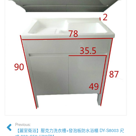
Previous:
【麗室衛浴】壓克力洗衣槽+發泡板防水浴櫃 DY-S8003 尺