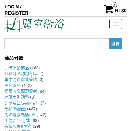
Skip
0
LOGIN /
to
NT$
0
REGISTER
the
content
Toggle
navigati
搜
尋
關
商品分類
鍵
字:
即時促銷商品
(183)
浴櫃訂製詢問專區
(1)
專業清潔保養管路
(3)
黑色系列
(113)
德國五金龍頭促銷
(64)
珪藻土腳踏墊
(3)
兒童臉盆/馬桶/便斗
(3)
馬桶/馬桶蓋
(487)
免治電腦馬桶/ 蓋
(142)
小便斗/下身盆
(89)
彩繪馬桶&面盆
(29)