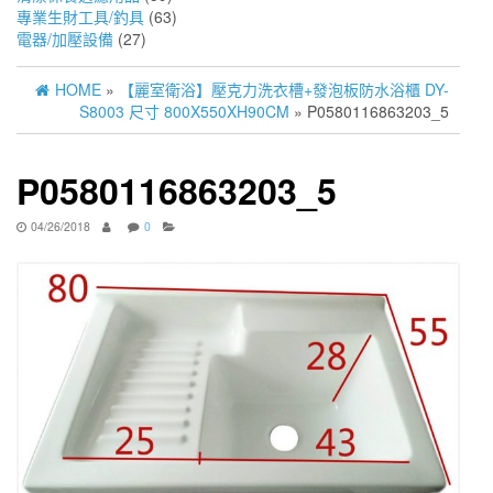
專業生財工具/釣具
(63)
電器/加壓設備
(27)
HOME
»
【麗室衛浴】壓克力洗衣槽+發泡板防水浴櫃 DY-
S8003 尺寸 800X550XH90CM
» P0580116863203_5
P0580116863203_5
04/26/2018
0