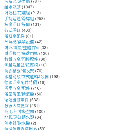
洗臉盆/浴室櫃
(797)
給水龍頭
(1047)
淋浴柱/花灑組
(213)
手持蓮蓬/滑桿組
(258)
按摩浴缸/設備
(131)
各式浴缸
(463)
浴缸零配件
(61)
蒸氣機/桑拿設備
(42)
淋浴/蒸氣/整體浴室
(33)
淋浴拉門/底盆門檻
(120)
鉸鏈五金/門控配件
(60)
泡腳洗腳盆/按摩椅
(16)
洗衣槽組/曬衣架
(70)
水槽龍頭/立式龍頭&設備
(198)
德國浴室配件特價
(16)
浴室五金/配件
(716)
浴室暖風/換氣機
(50)
衛浴維修零件
(632)
殺很大撿便宜
(261)
商用/無障礙空間
(100)
地板/浴缸落水頭
(64)
熱水器/飲水機
(2)
清潔保養過濾用品
(59)