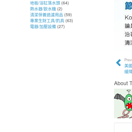
地板/浴缸落水頭
(64)
熱水器/飲水機
(2)
清潔保養過濾用品
(59)
專業生財工具/釣具
(63)
電器/加壓設備
(27)
Prev
美國
緩
About 