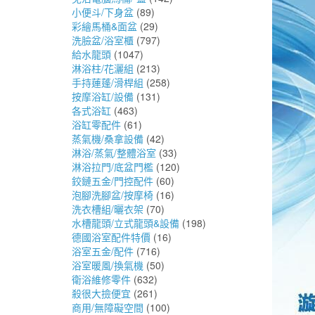
小便斗/下身盆
(89)
彩繪馬桶&面盆
(29)
洗臉盆/浴室櫃
(797)
給水龍頭
(1047)
淋浴柱/花灑組
(213)
手持蓮蓬/滑桿組
(258)
按摩浴缸/設備
(131)
各式浴缸
(463)
浴缸零配件
(61)
蒸氣機/桑拿設備
(42)
淋浴/蒸氣/整體浴室
(33)
淋浴拉門/底盆門檻
(120)
鉸鏈五金/門控配件
(60)
泡腳洗腳盆/按摩椅
(16)
洗衣槽組/曬衣架
(70)
水槽龍頭/立式龍頭&設備
(198)
德國浴室配件特價
(16)
浴室五金/配件
(716)
浴室暖風/換氣機
(50)
衛浴維修零件
(632)
殺很大撿便宜
(261)
商用/無障礙空間
(100)