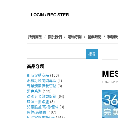
Skip
to
the
LOGIN / REGISTER
content
所有商品
關於我們
購物守則
營業時間
聯繫我
搜
尋
關
商品分類
鍵
MES
字:
即時促銷商品
(183)
浴櫃訂製詢問專區
(1)
07/16/20
專業清潔保養管路
(3)
黑色系列
(113)
德國五金龍頭促銷
(64)
珪藻土腳踏墊
(3)
兒童臉盆/馬桶/便斗
(3)
馬桶/馬桶蓋
(487)
免治電腦馬桶/ 蓋
(142)