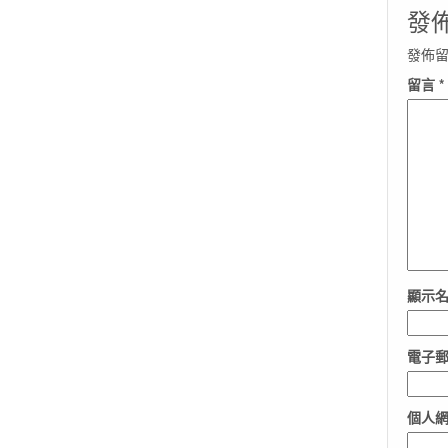
發
發佈
留言
*
顯示
電子
個人