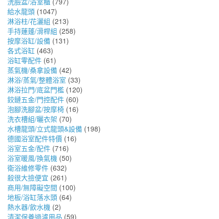
洗臉盆/浴室櫃
(797)
給水龍頭
(1047)
淋浴柱/花灑組
(213)
手持蓮蓬/滑桿組
(258)
按摩浴缸/設備
(131)
各式浴缸
(463)
浴缸零配件
(61)
蒸氣機/桑拿設備
(42)
淋浴/蒸氣/整體浴室
(33)
淋浴拉門/底盆門檻
(120)
鉸鏈五金/門控配件
(60)
泡腳洗腳盆/按摩椅
(16)
洗衣槽組/曬衣架
(70)
水槽龍頭/立式龍頭&設備
(198)
德國浴室配件特價
(16)
浴室五金/配件
(716)
浴室暖風/換氣機
(50)
衛浴維修零件
(632)
殺很大撿便宜
(261)
商用/無障礙空間
(100)
地板/浴缸落水頭
(64)
熱水器/飲水機
(2)
清潔保養過濾用品
(59)