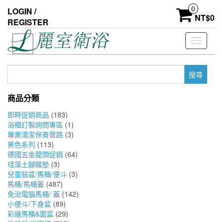
Skip
0
LOGIN /
to
NT$
0
REGISTER
the
content
Toggle
navigati
搜
尋
關
商品分類
鍵
字:
即時促銷商品
(183)
浴櫃訂製詢問專區
(1)
專業清潔保養管路
(3)
黑色系列
(113)
德國五金龍頭促銷
(64)
珪藻土腳踏墊
(3)
兒童臉盆/馬桶/便斗
(3)
馬桶/馬桶蓋
(487)
免治電腦馬桶/ 蓋
(142)
小便斗/下身盆
(89)
彩繪馬桶&面盆
(29)