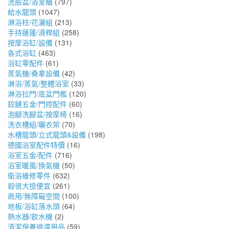
洗臉盆/浴室櫃
(797)
給水龍頭
(1047)
淋浴柱/花灑組
(213)
手持蓮蓬/滑桿組
(258)
按摩浴缸/設備
(131)
各式浴缸
(463)
浴缸零配件
(61)
蒸氣機/桑拿設備
(42)
淋浴/蒸氣/整體浴室
(33)
淋浴拉門/底盆門檻
(120)
鉸鏈五金/門控配件
(60)
泡腳洗腳盆/按摩椅
(16)
洗衣槽組/曬衣架
(70)
水槽龍頭/立式龍頭&設備
(198)
德國浴室配件特價
(16)
浴室五金/配件
(716)
浴室暖風/換氣機
(50)
衛浴維修零件
(632)
殺很大撿便宜
(261)
商用/無障礙空間
(100)
地板/浴缸落水頭
(64)
熱水器/飲水機
(2)
清潔保養過濾用品
(59)