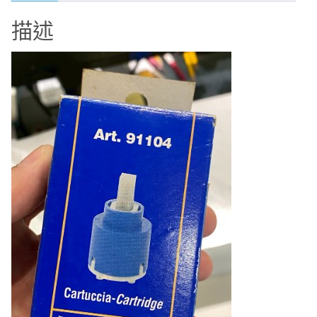
PAFFONI
描述
專
用
龍
頭
軸
心
ZA91140
數
量