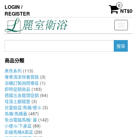
Skip
0
LOGIN /
to
NT$
0
REGISTER
the
content
Toggle
navigati
搜
尋
關
商品分類
鍵
字:
黑色系列
(113)
專業清潔保養管路
(3)
浴櫃訂製詢問專區
(1)
即時促銷商品
(183)
德國五金龍頭促銷
(64)
珪藻土腳踏墊
(3)
兒童臉盆/馬桶/便斗
(3)
馬桶/馬桶蓋
(487)
免治電腦馬桶/ 蓋
(142)
小便斗/下身盆
(89)
彩繪馬桶&面盆
(29)