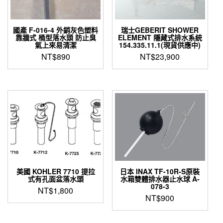
國產 F-016-4 外銷灰色塑料
瑞士GEBERIT SHOWER
靠牆式 桶型落水頭 防止臭
ELEMENT 隱藏式排水系統
氣上來易清潔
154.335.11.1(現貨供應中)
NT$
890
NT$
23,900
美國 KOHLER 7710 提拉
日本 INAX TF-10R-S原裝
式有孔面盆落水頭
水箱雙體排水器止水球 A-
078-3
NT$
1,800
NT$
900