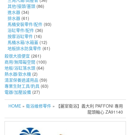
三角凡爾/高壓管
(36)
其他/接頭/塞頭
(86)
進水器
(34)
排水器
(61)
馬桶安裝零件/配件
(93)
浴缸零件/配件
(36)
按摩浴缸零件
(16)
馬桶水箱/水箱蓋
(12)
地板排水防臭零件
(61)
殺很大撿便宜
(261)
商用/無障礙空間
(100)
地板/浴缸落水頭
(64)
熱水器/飲水機
(2)
清潔保養過濾用品
(59)
專業生財工具/釣具
(63)
電器/加壓設備
(27)
HOME
»
衛浴維修零件
» 【麗室衛浴】義大利 PAFFONI 專用
龍頭軸心 ZA91140