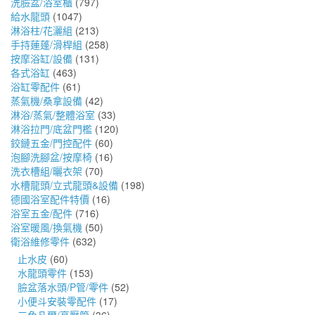
洗臉盆/浴室櫃
(797)
給水龍頭
(1047)
淋浴柱/花灑組
(213)
手持蓮蓬/滑桿組
(258)
按摩浴缸/設備
(131)
各式浴缸
(463)
浴缸零配件
(61)
蒸氣機/桑拿設備
(42)
淋浴/蒸氣/整體浴室
(33)
淋浴拉門/底盆門檻
(120)
鉸鏈五金/門控配件
(60)
泡腳洗腳盆/按摩椅
(16)
洗衣槽組/曬衣架
(70)
水槽龍頭/立式龍頭&設備
(198)
德國浴室配件特價
(16)
浴室五金/配件
(716)
浴室暖風/換氣機
(50)
衛浴維修零件
(632)
止水皮
(60)
水龍頭零件
(153)
臉盆落水頭/P管/零件
(52)
小便斗安裝零配件
(17)