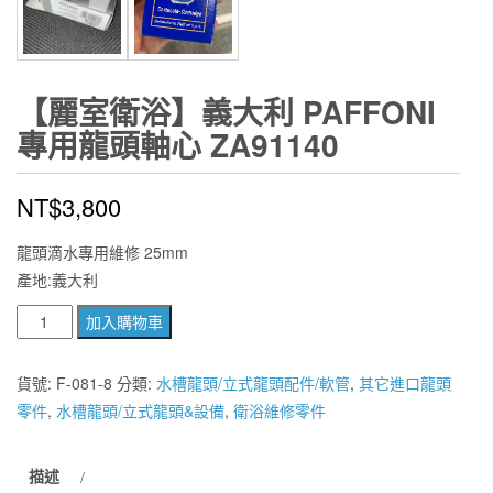
【麗室衛浴】義大利 PAFFONI
專用龍頭軸心 ZA91140
NT$
3,800
龍頭滴水專用維修 25mm
產地:義大利
【麗
加入購物車
室
衛
貨號:
F-081-8
分類:
水槽龍頭/立式龍頭配件/軟管
,
其它進口龍頭
浴】
零件
,
水槽龍頭/立式龍頭&設備
,
衛浴維修零件
義
大
描述
利