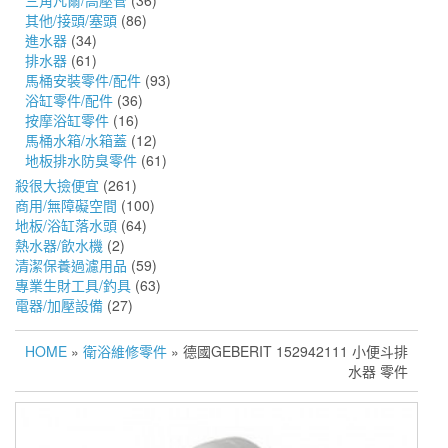
三角凡爾/高壓管
(36)
其他/接頭/塞頭
(86)
進水器
(34)
排水器
(61)
馬桶安裝零件/配件
(93)
浴缸零件/配件
(36)
按摩浴缸零件
(16)
馬桶水箱/水箱蓋
(12)
地板排水防臭零件
(61)
殺很大撿便宜
(261)
商用/無障礙空間
(100)
地板/浴缸落水頭
(64)
熱水器/飲水機
(2)
清潔保養過濾用品
(59)
專業生財工具/釣具
(63)
電器/加壓設備
(27)
HOME
»
衛浴維修零件
» 德國GEBERIT 152942111 小便斗排
水器 零件