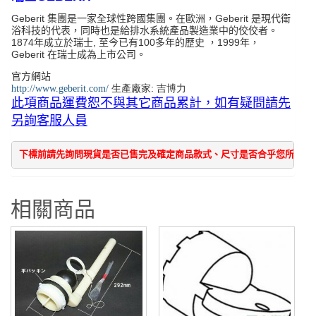
器
Geberit 集團是一家全球性跨國集團。在歐洲，Geberit 是現代衛
零
浴科技的代表，同時也是給排水系統產品製造業中的佼佼者。
件
1874年成立於瑞士, 至今已有100多年的歷史 ，1999年，
Geberit 在瑞士成為上市公司。
數
量
官方網站
生產廠家: 吉博力
http://www.geberit.com/
此項商品運費恕不與其它商品累計，如有疑問請先
另詢客服人員
下標前請先詢問現貨是否已售完及確定商品款式、尺寸是否合乎您所需求
相關商品