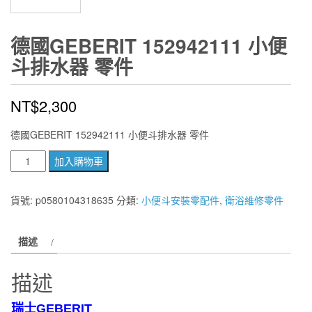
德國GEBERIT 152942111 小便
斗排水器 零件
NT$
2,300
德國GEBERIT 152942111 小便斗排水器 零件
德
加入購物車
國
GEBERIT
貨號:
p0580104318635
分類:
小便斗安裝零配件
,
衛浴維修零件
152942111
小
描述
便
斗
描述
排
水
瑞士GEBERIT