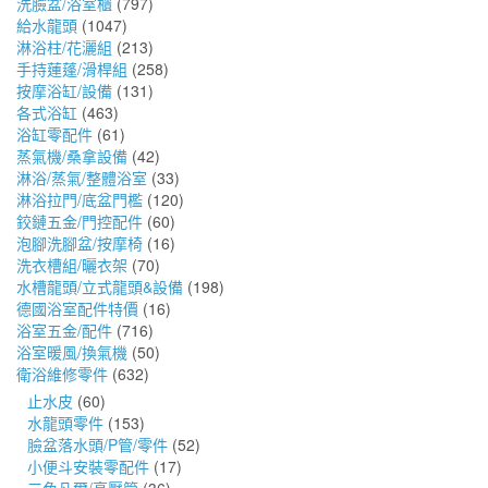
洗臉盆/浴室櫃
(797)
給水龍頭
(1047)
淋浴柱/花灑組
(213)
手持蓮蓬/滑桿組
(258)
按摩浴缸/設備
(131)
各式浴缸
(463)
浴缸零配件
(61)
蒸氣機/桑拿設備
(42)
淋浴/蒸氣/整體浴室
(33)
淋浴拉門/底盆門檻
(120)
鉸鏈五金/門控配件
(60)
泡腳洗腳盆/按摩椅
(16)
洗衣槽組/曬衣架
(70)
水槽龍頭/立式龍頭&設備
(198)
德國浴室配件特價
(16)
浴室五金/配件
(716)
浴室暖風/換氣機
(50)
衛浴維修零件
(632)
止水皮
(60)
水龍頭零件
(153)
臉盆落水頭/P管/零件
(52)
小便斗安裝零配件
(17)