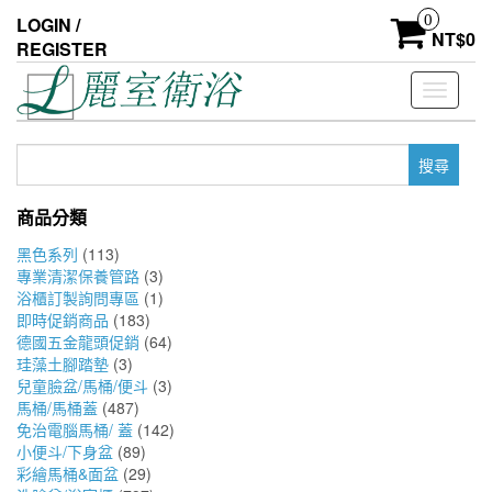
Skip
0
LOGIN /
to
NT$
0
REGISTER
the
content
Toggle
navigati
搜
尋
關
商品分類
鍵
字:
黑色系列
(113)
專業清潔保養管路
(3)
浴櫃訂製詢問專區
(1)
即時促銷商品
(183)
德國五金龍頭促銷
(64)
珪藻土腳踏墊
(3)
兒童臉盆/馬桶/便斗
(3)
馬桶/馬桶蓋
(487)
免治電腦馬桶/ 蓋
(142)
小便斗/下身盆
(89)
彩繪馬桶&面盆
(29)