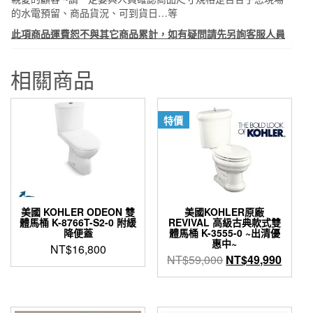
的水電預留、商品貨況、可到貨日…等
此項商品運費恕不與其它商品累計，如有疑問請先另詢客服人員
相關商品
特價
美國 KOHLER ODEON 雙
美國KOHLER原廠
體馬桶 K-8766T-S2-0 附緩
REVIVAL 高級古典款式雙
降便蓋
體馬桶 K-3555-0 ~出清優
惠中~
NT$
16,800
原
目
NT$
59,000
NT$
49,990
始
前
價
價
格：
格：