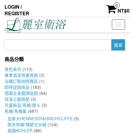
Skip
0
LOGIN /
to
NT$
0
REGISTER
the
content
Toggle
navigati
搜
尋
關
商品分類
鍵
字:
黑色系列
(113)
專業清潔保養管路
(3)
浴櫃訂製詢問專區
(1)
即時促銷商品
(183)
德國五金龍頭促銷
(64)
珪藻土腳踏墊
(3)
兒童臉盆/馬桶/便斗
(3)
馬桶/馬桶蓋
(487)
加拿大HENNESSY&HINCHCLIFFE
(5)
懸吊馬桶/埋壁式水箱
(124)
美國KOHLER
(86)