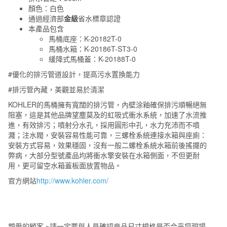
顏色：白色
桶
通過經濟部
金級
省水標章認證
數
本產品包含
量
馬桶底座：K-20182T-0
馬桶水箱：K-20186T-ST3-0
緩降式馬桶蓋：K-20188T-0
#優化的排污管道設計，提高污水置換能力
#排污管內藏，美觀並易於清潔
KOHLER的馬桶擁有寬闊的排污管，內壁涂釉確保排污順暢絕無
阻塞，這是其他品牌望塵莫及的虹吸式衝水系統，加速了水流推
進，有效排污；噴射分水孔，採用圓形中孔，水力充沛而不噴
濺；注水閥，安裝容易性能可靠，三螺栓系統連接水箱與座廁：
安裝方式容易，效果穩固，沒有一般二螺栓系統水箱前後搖擺的
弊病，大部分型號產品均將衝水擎安裝在水箱側面，不但更耐
用，更可留空水箱蓋板面放置物品。
官方網站
http://www.kohler.com/
親愛的顧客 ~請一定要與人員確認商品尺寸規格是否合乎您現場