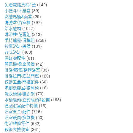
免治電腦馬桶/ 蓋
(142)
小便斗/下身盆
(89)
彩繪馬桶&面盆
(29)
洗臉盆/浴室櫃
(797)
給水龍頭
(1047)
淋浴柱/花灑組
(213)
手持蓮蓬/滑桿組
(258)
按摩浴缸/設備
(131)
各式浴缸
(463)
浴缸零配件
(61)
蒸氣機/桑拿設備
(42)
淋浴/蒸氣/整體浴室
(33)
淋浴拉門/底盆門檻
(120)
鉸鏈五金/門控配件
(60)
泡腳洗腳盆/按摩椅
(16)
洗衣槽組/曬衣架
(70)
水槽龍頭/立式龍頭&設備
(198)
德國浴室配件特價
(16)
浴室五金/配件
(716)
浴室暖風/換氣機
(50)
衛浴維修零件
(632)
殺很大撿便宜
(261)