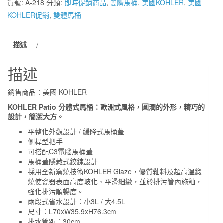
貨號:
A-218
分類:
即時促銷商品
,
雙體馬桶
,
美國KOHLER
,
美國
浴】
KOHLER促銷
,
雙體馬桶
KOHLER
K-
描述
20184T-
S-
描述
0
New
銷售商品：美國 KOHLER
Patio
KOHLER Patio 分體式馬桶：歐洲式風格，圓潤的外形，精巧的
五
設計，簡潔大方。
級
平整化外觀設計 / 緩降式馬桶蓋
旋
側桿型把手
風
可搭配C3電腦馬桶蓋
省
馬桶蓋隱藏式鉸鍊設計
採用全新窯燒技術KOHLER Glaze，優質釉料及超高溫鍛
水
燒使瓷器表面高度玻化、平滑細緻，並於排污管內施釉，
分
強化排污順暢度。
離
兩段式省水設計：小3L / 大4.5L
式
尺寸：L70xW35.9xH76.3cm
排水管距：30cm
馬