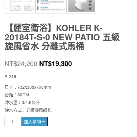
【麗室衛浴】KOHLER K-
20184T-S-0 NEW PATIO 五級
旋風省水 分離式馬桶
原
目
NT$
24,200
NT$
19,300
始
前
A-218
價
價
尺寸：732x388x790mm
管距：30CM
格：
格：
沖水量：3/4.8公升
NT$24,200。
NT$19,300。
沖水方式：五級旋風綠能
【麗
加入購物車
室
衛