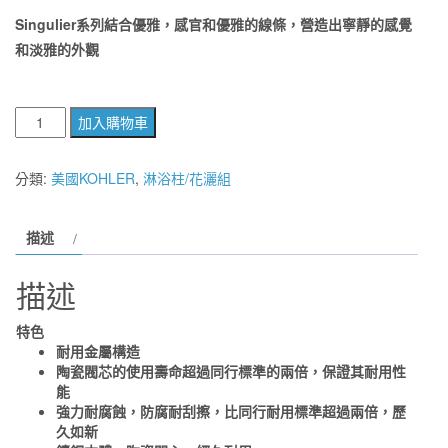
Singulier系列結合優雅，感官和優雅的線條，營造出寧靜的感覺
和淡雅的外觀
【麗
加入購物車
室
衛
分類:
美國KOHLER
,
淋浴柱/花灑組
浴】
Kohler
描述
Singulier
附
描述
牆
花
特色
灑
耐用金屬構造
龍
陶瓷閥芯的使用壽命超過同行標準的兩倍，保證其耐用性
能
頭
強力耐腐蝕，防腐耐刮擦，比同行耐用標準超過兩倍，歷
(鉻)
久如新
K-