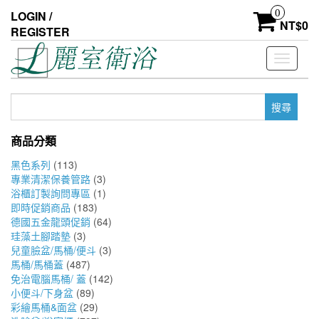
Skip
0
LOGIN /
to
NT$
0
REGISTER
the
content
Toggle
navigati
搜
尋
關
商品分類
鍵
字:
黑色系列
(113)
專業清潔保養管路
(3)
浴櫃訂製詢問專區
(1)
即時促銷商品
(183)
德國五金龍頭促銷
(64)
珪藻土腳踏墊
(3)
兒童臉盆/馬桶/便斗
(3)
馬桶/馬桶蓋
(487)
免治電腦馬桶/ 蓋
(142)
小便斗/下身盆
(89)
彩繪馬桶&面盆
(29)