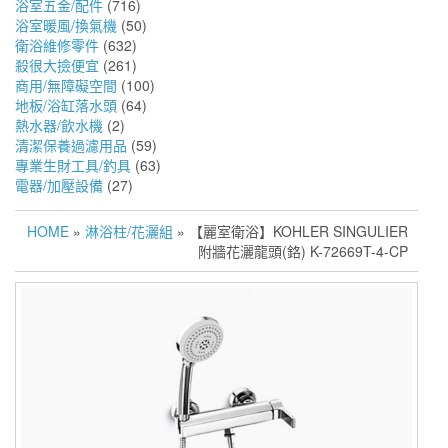
浴室五金/配件
(716)
浴室暖風/換氣機
(50)
衛浴維修零件
(632)
殺很大撿便宜
(261)
商用/無障礙空間
(100)
地板/浴缸落水頭
(64)
熱水器/飲水機
(2)
清潔保養過濾用品
(59)
專業生財工具/釣具
(63)
電器/加壓設備
(27)
HOME
»
淋浴柱/花灑組
» 【麗室衛浴】KOHLER SINGULIER
附牆花灑龍頭(鉻) K-72669T-4-CP