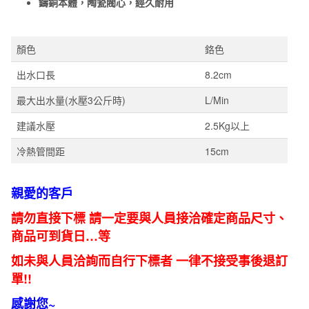
鑄銅本體，陶瓷閥心，經久耐用
72669T-
4-
CP
顏色
鉻色
數
出水口長
8.2cm
量
最大出水量(水壓3公斤時)
L/Min
建議水壓
2.5Kg以上
冷熱管間距
15cm
親愛的客戶
請勿直接下標 請一定要與人員接洽確定商品尺寸、
商品可到貨日…等
如未與人員洽詢而自行下標者 一律不接受事後退訂
單!!
感謝您~