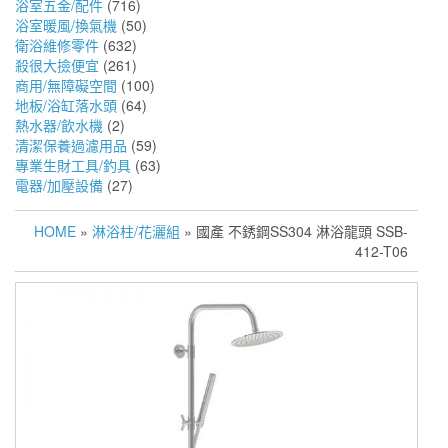
浴室五金/配件
(716)
浴室暖風/換氣機
(50)
衛浴維修零件
(632)
殺很大撿便宜
(261)
商用/無障礙空間
(100)
地板/浴缸落水頭
(64)
熱水器/飲水機
(2)
清潔保養過濾用品
(59)
專業生財工具/釣具
(63)
電器/加壓設備
(27)
HOME
»
淋浴柱/花灑組
» 國產 不銹鋼SS304 淋浴龍頭 SSB-
412-T06