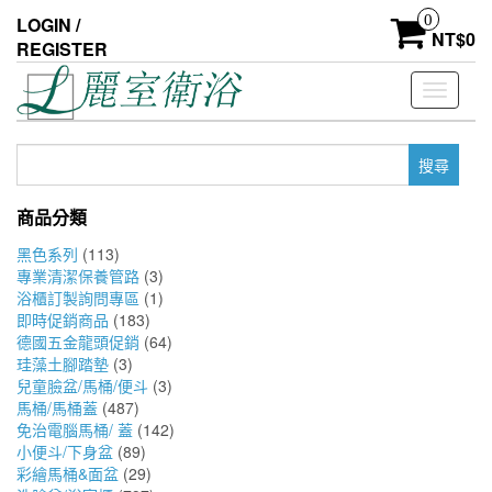
Skip
0
LOGIN /
to
NT$
0
REGISTER
the
content
Toggle
navigati
搜
尋
關
商品分類
鍵
字:
黑色系列
(113)
專業清潔保養管路
(3)
浴櫃訂製詢問專區
(1)
即時促銷商品
(183)
德國五金龍頭促銷
(64)
珪藻土腳踏墊
(3)
兒童臉盆/馬桶/便斗
(3)
馬桶/馬桶蓋
(487)
免治電腦馬桶/ 蓋
(142)
小便斗/下身盆
(89)
彩繪馬桶&面盆
(29)