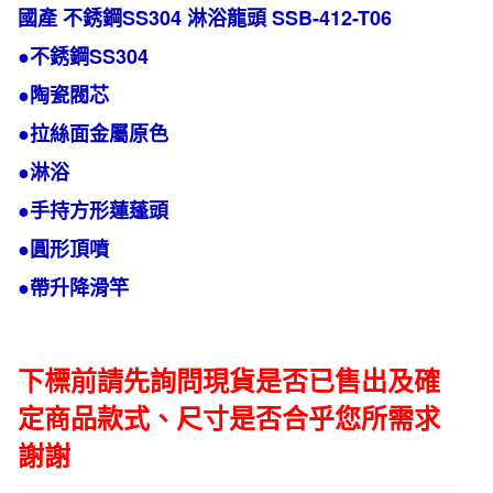
龍
國產 不銹鋼SS304 淋浴龍頭 SSB-412-T06
頭
●不銹鋼SS304
SSB-
412-
●陶瓷閥芯
T06
●拉絲面金屬原色
數
量
●淋浴
●手持方形蓮蓬頭
●圓形頂噴
●帶升降滑竿
下標前請先詢問現貨是否已售出及確
定商品款式、尺寸是否合乎您所需求
謝謝