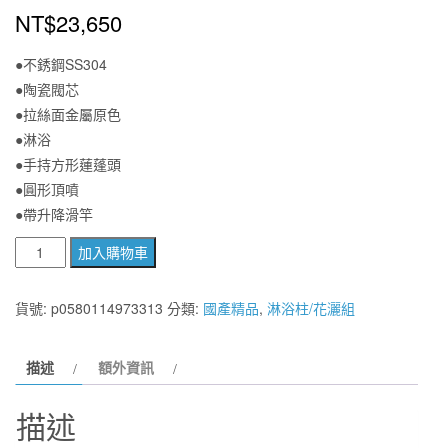
NT$
23,650
●不銹鋼SS304
●陶瓷閥芯
●拉絲面金屬原色
●淋浴
●手持方形蓮蓬頭
●圓形頂噴
●帶升降滑竿
國
加入購物車
產
不
貨號:
p0580114973313
分類:
國產精品
,
淋浴柱/花灑組
銹
鋼
描述
額外資訊
SS304
淋
描述
浴