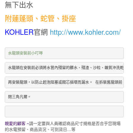
無下出水
頭
法
附蓮蓬頭、蛇管、掛座
蘭
金
KOHLER
官網
http://www.kohler.com/
K-
73164T-
7-
水龍頭安裝前小叮嚀
AF
/
水龍頭在安裝前必須將水管內殘留的髒水、殘渣、沙粒、雜質沖洗乾淨後
霧
鎳-
再安裝龍頭，以防止起泡阻塞或閥芯損壞而漏水。 在拆裝舊龍頭前，請
BN
數
閉三角凡爾。
量
親愛的顧客 ~
請一定要與人員確認商品尺寸規格是否合乎
您現場
的
水
電預留、商品貨況、可到貨日…等