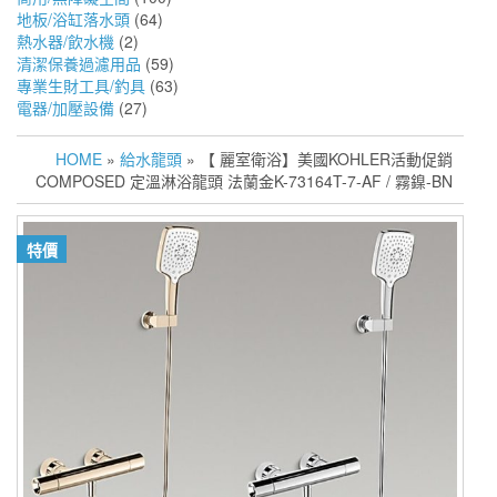
地板/浴缸落水頭
(64)
熱水器/飲水機
(2)
清潔保養過濾用品
(59)
專業生財工具/釣具
(63)
電器/加壓設備
(27)
HOME
»
給水龍頭
» 【 麗室衛浴】美國KOHLER活動促銷
COMPOSED 定溫淋浴龍頭 法蘭金K-73164T-7-AF / 霧鎳-BN
特價