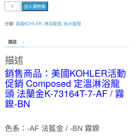
價
價
【
加入購物車
格：
格：
麗
室
分類:
美國KOHLER
NT$83,500。
,
淋浴龍頭
,
給水龍頭
NT$66,800。
衛
浴】
描述
美
國
描述
KOHLER
活
銷售商品：
美國KOH
LER活動
動
促銷 Composed 定溫淋浴龍
促
頭 法蘭金K-73164T-7-AF / 霧
銷
Composed
鎳-BN
定
溫
淋
色系：-AF 法藍金 / -BN 霧鎳
浴
龍