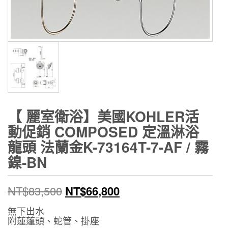
【 麗室衛浴】美國KOHLER活
動促銷 COMPOSED 定溫淋浴
龍頭 法蘭金K-73164T-7-AF / 霧
鎳-BN
原
目
NT$
83,500
NT$
66,800
始
前
無下出水
附蓮蓬頭、蛇管、掛座