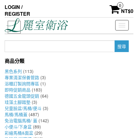
Skip
0
LOGIN /
to
NT$
0
REGISTER
the
content
Toggle
navigati
搜
尋
關
商品分類
鍵
字:
黑色系列
(113)
專業清潔保養管路
(3)
浴櫃訂製詢問專區
(1)
即時促銷商品
(183)
德國五金龍頭促銷
(64)
珪藻土腳踏墊
(3)
兒童臉盆/馬桶/便斗
(3)
馬桶/馬桶蓋
(487)
免治電腦馬桶/ 蓋
(142)
小便斗/下身盆
(89)
彩繪馬桶&面盆
(29)