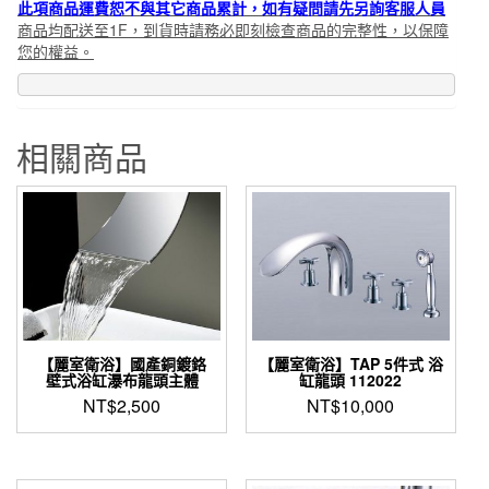
此項商品運費恕不與其它商品累計，如有疑問請先另詢客服人員
商品均配送至1F，到貨時請務必即刻檢查商品的完整性，以保障
您的權益。
相關商品
【麗室衛浴】國產銅鍍鉻
【麗室衛浴】TAP 5件式 浴
壁式浴缸瀑布龍頭主體
缸龍頭 112022
NT$
2,500
NT$
10,000