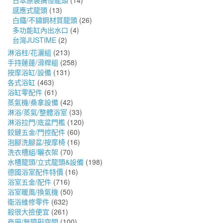
日本原裝搞怪龍頭
(14)
感應式龍頭
(13)
白鐵/不鏽鋼材質龍頭
(26)
多功能缸內出水口
(4)
台灣JUSTIME
(2)
淋浴柱/花灑組
(213)
手持蓮蓬/滑桿組
(258)
按摩浴缸/設備
(131)
各式浴缸
(463)
浴缸零配件
(61)
蒸氣機/桑拿設備
(42)
淋浴/蒸氣/整體浴室
(33)
淋浴拉門/底盆門檻
(120)
鉸鏈五金/門控配件
(60)
泡腳洗腳盆/按摩椅
(16)
洗衣槽組/曬衣架
(70)
水槽龍頭/立式龍頭&設備
(198)
德國浴室配件特價
(16)
浴室五金/配件
(716)
浴室暖風/換氣機
(50)
衛浴維修零件
(632)
殺很大撿便宜
(261)
商用/無障礙空間
(100)