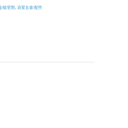
盤/給皂劑
,
浴室五金/配件