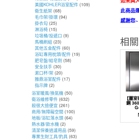
如未與人
美國KOHLER浴室配件
(109)
此商品
衛生紙架
(68)
毛巾架/掛環
(94)
感謝您~
掛衣勾
(25)
淋浴椅
(15)
垃圾桶/投遞口
(9)
相關
馬桶刷組
(23)
其他五金配件
(60)
浴缸專用枕頭/配件
(19)
肥皂盤/給皂劑
(58)
安全扶手
(30)
漱口杯/架
(20)
雅鼎浴室配件
(17)
指示牌
(2)
浴室暖風/換氣機
(50)
【麗室
衛浴維修零件
(632)
鋼 3
殺很大撿便宜
(261)
G
商用/無障礙空間
(100)
地板/浴缸落水頭
(64)
熱水器/飲水機
(2)
清潔保養過濾用品
(59)
專業生財工具/釣具
(63)