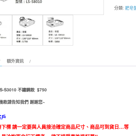
室
分類:
肥皂
衛
浴】
不
鏽
鋼
肥
皂
額外資訊
籃/
肥
皂
架/
-S3010 不鏽鋼款 $750
肥
幾款請告知我們 謝謝您~
皂
盤
客戶
數
量
接下標 請一定要與人員接洽確定商品尺寸、商品可到貨日…等