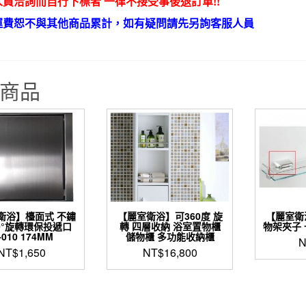
員洽詢而自行下標者 一律不接受事後退訂單!!
運費恕不與其他商品累計，如有疑問請先另詢客服人員
商品
衛浴】檯面式 不鏽
【麗室衛浴】可360度 旋
【麗室衛
60°旋轉環保投遞口
轉 四層收納 浴室置物櫃
物架夾子 
-010 174MM
儲物櫃 多功能收納櫃
N
NT$
1,650
NT$
16,800