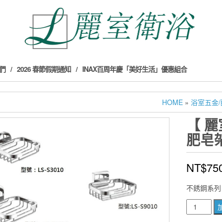
們
2026 春節假期通知
INAX百周年慶「美好生活」優惠組合
HOME
»
浴室五金/
【 麗
肥皂架
NT$
75
不銹鋼系列
【
麗