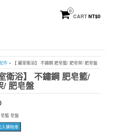
0
CART
NT$
0
配件
» 【 麗室衛浴】 不鏽鋼 肥皂籃/ 肥皂架/ 肥皂盤
室衛浴】 不鏽鋼 肥皂籃/
/ 肥皂盤
0
 皂籃 皂盤
加入購物車