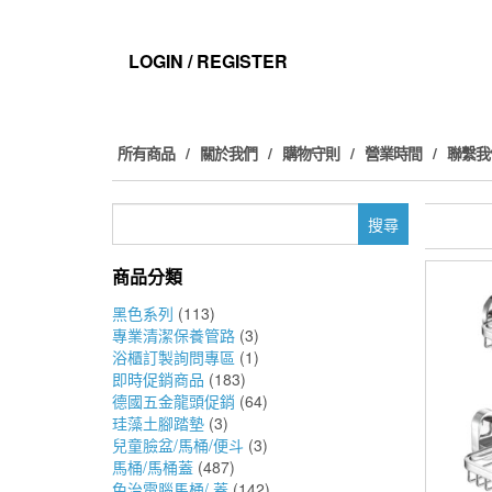
Skip
to
the
LOGIN / REGISTER
content
所有商品
關於我們
購物守則
營業時間
聯繫我
搜
尋
關
商品分類
鍵
字:
黑色系列
(113)
專業清潔保養管路
(3)
浴櫃訂製詢問專區
(1)
即時促銷商品
(183)
德國五金龍頭促銷
(64)
珪藻土腳踏墊
(3)
兒童臉盆/馬桶/便斗
(3)
馬桶/馬桶蓋
(487)
免治電腦馬桶/ 蓋
(142)