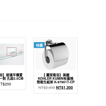
特價
浴】玻璃平檯置
【 麗室衛浴】美國
一對 孔距3.5CM
KOHLER KUMIN有蓋捲
筒衛生紙架 K-97901T-CP
T$
200
原
目
NT$
2,000
NT$
1,300
始
前
價
價
格：
格：