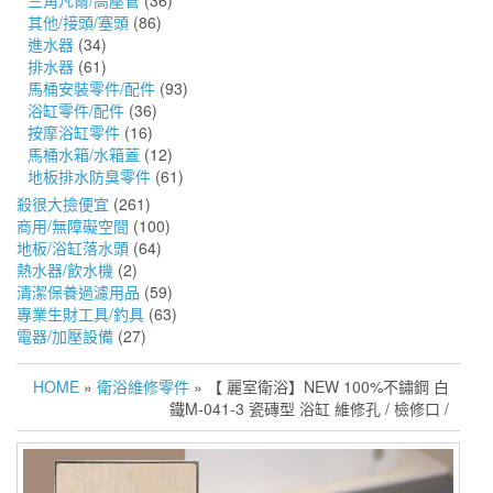
三角凡爾/高壓管
(36)
其他/接頭/塞頭
(86)
進水器
(34)
排水器
(61)
馬桶安裝零件/配件
(93)
浴缸零件/配件
(36)
按摩浴缸零件
(16)
馬桶水箱/水箱蓋
(12)
地板排水防臭零件
(61)
殺很大撿便宜
(261)
商用/無障礙空間
(100)
地板/浴缸落水頭
(64)
熱水器/飲水機
(2)
清潔保養過濾用品
(59)
專業生財工具/釣具
(63)
電器/加壓設備
(27)
HOME
»
衛浴維修零件
» 【 麗室衛浴】NEW 100%不鏽鋼 白
鐵M-041-3 瓷磚型 浴缸 維修孔 / 檢修口 /