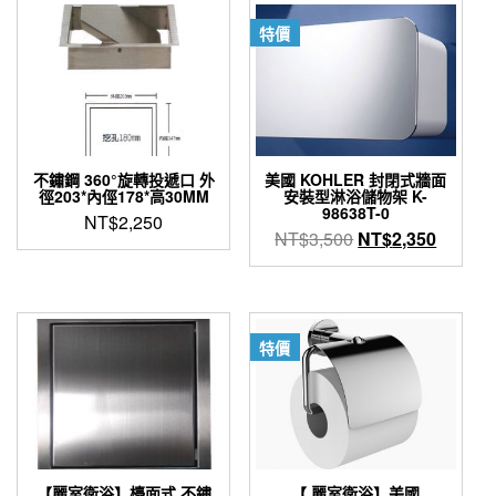
特價
不鏽鋼 360°旋轉投遞口 外
美國 KOHLER 封閉式牆面
徑203*內俓178*高30MM
安裝型淋浴儲物架 K-
98638T-0
NT$
2,250
原
目
NT$
3,500
NT$
2,350
始
前
價
價
格：
格：
NT$3,500。
NT$2,
特價
【麗室衛浴】檯面式 不鏽
【 麗室衛浴】美國