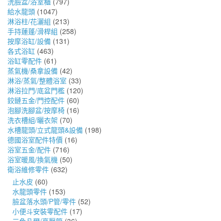
洗臉盆/浴室櫃
(797)
給水龍頭
(1047)
淋浴柱/花灑組
(213)
手持蓮蓬/滑桿組
(258)
按摩浴缸/設備
(131)
各式浴缸
(463)
浴缸零配件
(61)
蒸氣機/桑拿設備
(42)
淋浴/蒸氣/整體浴室
(33)
淋浴拉門/底盆門檻
(120)
鉸鏈五金/門控配件
(60)
泡腳洗腳盆/按摩椅
(16)
洗衣槽組/曬衣架
(70)
水槽龍頭/立式龍頭&設備
(198)
德國浴室配件特價
(16)
浴室五金/配件
(716)
浴室暖風/換氣機
(50)
衛浴維修零件
(632)
止水皮
(60)
水龍頭零件
(153)
臉盆落水頭/P管/零件
(52)
小便斗安裝零配件
(17)