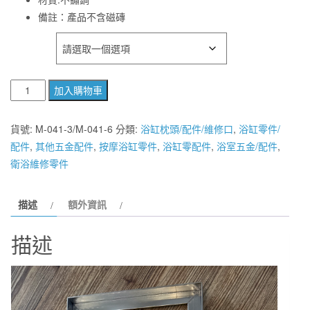
備註：產品不含磁磚
尺寸
【
加入購物車
麗
室
貨號:
M-041-3/M-041-6
分類:
浴缸枕頭/配件/維修口
,
浴缸零件/
衛
配件
,
其他五金配件
,
按摩浴缸零件
,
浴缸零配件
,
浴室五金/配件
,
浴】
衛浴維修零件
NEW
100%
描述
額外資訊
不
鏽
描述
鋼
白
鐵
M-