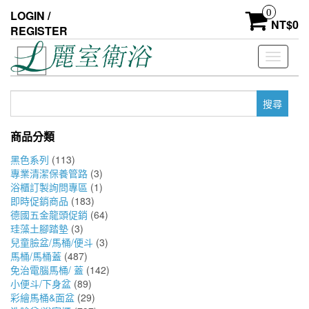
Skip
0
LOGIN /
to
NT$
0
REGISTER
the
content
Toggle
navigati
搜
尋
關
商品分類
鍵
字:
黑色系列
(113)
專業清潔保養管路
(3)
浴櫃訂製詢問專區
(1)
即時促銷商品
(183)
德國五金龍頭促銷
(64)
珪藻土腳踏墊
(3)
兒童臉盆/馬桶/便斗
(3)
馬桶/馬桶蓋
(487)
免治電腦馬桶/ 蓋
(142)
小便斗/下身盆
(89)
彩繪馬桶&面盆
(29)