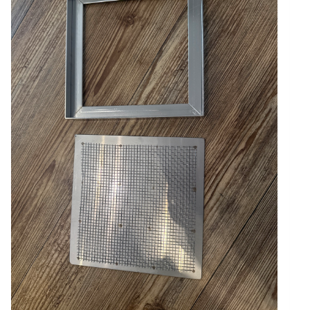
041-
3
瓷
磚
型
浴
缸
維
修
孔
/
檢
修
口
/
數
量