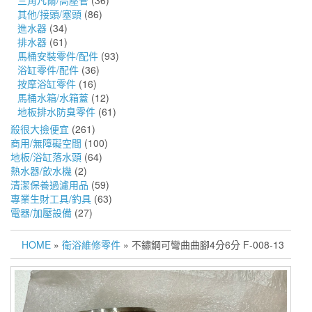
三角凡爾/高壓管
(36)
其他/接頭/塞頭
(86)
進水器
(34)
排水器
(61)
馬桶安裝零件/配件
(93)
浴缸零件/配件
(36)
按摩浴缸零件
(16)
馬桶水箱/水箱蓋
(12)
地板排水防臭零件
(61)
殺很大撿便宜
(261)
商用/無障礙空間
(100)
地板/浴缸落水頭
(64)
熱水器/飲水機
(2)
清潔保養過濾用品
(59)
專業生財工具/釣具
(63)
電器/加壓設備
(27)
HOME
»
衛浴維修零件
» 不鏽鋼可彎曲曲腳4分6分 F-008-13