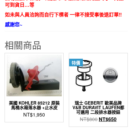
13
可到貨日…等
數
如未與人員洽詢而自行下標者 一律不接受事後退訂單!!
量
感謝您~
相關商品
特價
美國 KOHLER 85212 原裝
瑞士 GEBERIT 歐美品牌
馬桶水箱落水器 +止水皮
V&B DURAVIT LAUFEN都
可適用 二段排水器按鈕
NT$
1,950
原
目
NT$
800
NT$
650
始
前
價
價