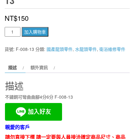
13
NT$
150
不
加入購物車
鏽
鋼
貨號:
F-008-13
分類:
國產龍頭零件
,
水龍頭零件
,
衛浴維修零件
可
彎
描述
額外資訊
曲
曲
描述
腳
4
不鏽鋼可彎曲曲腳4分6分 F-008-13
分
6
分
F-
親愛的客戶
008-
請勿直接下標 請一定要與人員接洽確定商品尺寸、商品