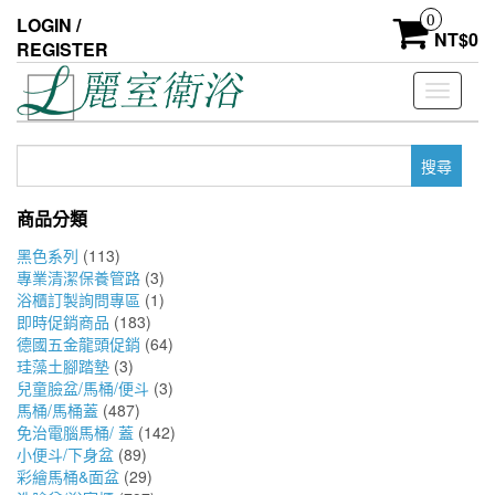
Skip
0
LOGIN /
to
NT$
0
REGISTER
the
content
Toggle
navigati
搜
尋
關
商品分類
鍵
字:
黑色系列
(113)
專業清潔保養管路
(3)
浴櫃訂製詢問專區
(1)
即時促銷商品
(183)
德國五金龍頭促銷
(64)
珪藻土腳踏墊
(3)
兒童臉盆/馬桶/便斗
(3)
馬桶/馬桶蓋
(487)
免治電腦馬桶/ 蓋
(142)
小便斗/下身盆
(89)
彩繪馬桶&面盆
(29)