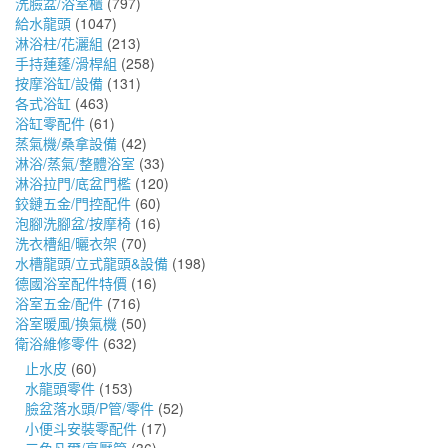
洗臉盆/浴室櫃
(797)
給水龍頭
(1047)
淋浴柱/花灑組
(213)
手持蓮蓬/滑桿組
(258)
按摩浴缸/設備
(131)
各式浴缸
(463)
浴缸零配件
(61)
蒸氣機/桑拿設備
(42)
淋浴/蒸氣/整體浴室
(33)
淋浴拉門/底盆門檻
(120)
鉸鏈五金/門控配件
(60)
泡腳洗腳盆/按摩椅
(16)
洗衣槽組/曬衣架
(70)
水槽龍頭/立式龍頭&設備
(198)
德國浴室配件特價
(16)
浴室五金/配件
(716)
浴室暖風/換氣機
(50)
衛浴維修零件
(632)
止水皮
(60)
水龍頭零件
(153)
臉盆落水頭/P管/零件
(52)
小便斗安裝零配件
(17)