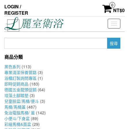
Skip
0
LOGIN /
to
NT$
0
REGISTER
the
content
Toggle
navigati
搜
尋
關
商品分類
鍵
字:
黑色系列
(113)
專業清潔保養管路
(3)
浴櫃訂製詢問專區
(1)
即時促銷商品
(183)
德國五金龍頭促銷
(64)
珪藻土腳踏墊
(3)
兒童臉盆/馬桶/便斗
(3)
馬桶/馬桶蓋
(487)
免治電腦馬桶/ 蓋
(142)
小便斗/下身盆
(89)
彩繪馬桶&面盆
(29)