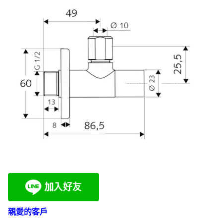
爾
四
分
進
水
三
分
出
水
053760699
數
量
親愛的客戶