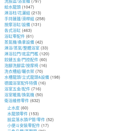
洗臉盆/浴室櫃
(797)
給水龍頭
(1047)
淋浴柱/花灑組
(213)
手持蓮蓬/滑桿組
(258)
按摩浴缸/設備
(131)
各式浴缸
(463)
浴缸零配件
(61)
蒸氣機/桑拿設備
(42)
淋浴/蒸氣/整體浴室
(33)
淋浴拉門/底盆門檻
(120)
鉸鏈五金/門控配件
(60)
泡腳洗腳盆/按摩椅
(16)
洗衣槽組/曬衣架
(70)
水槽龍頭/立式龍頭&設備
(198)
德國浴室配件特價
(16)
浴室五金/配件
(716)
浴室暖風/換氣機
(50)
衛浴維修零件
(632)
止水皮
(60)
水龍頭零件
(153)
臉盆落水頭/P管/零件
(52)
小便斗安裝零配件
(17)