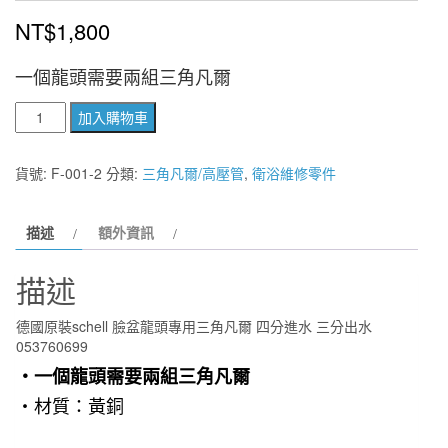
NT$
1,800
一個龍頭需要兩組三角凡爾
德
加入購物車
國
原
貨號:
F-001-2
分類:
三角凡爾/高壓管
,
衛浴維修零件
裝
schell
描述
額外資訊
臉
盆
描述
龍
頭
德國原裝schell 臉盆龍頭專用三角凡爾 四分進水 三分出水
專
053760699
用
・一個龍頭需要兩組三角凡爾
三
・材質：黃銅
角
凡