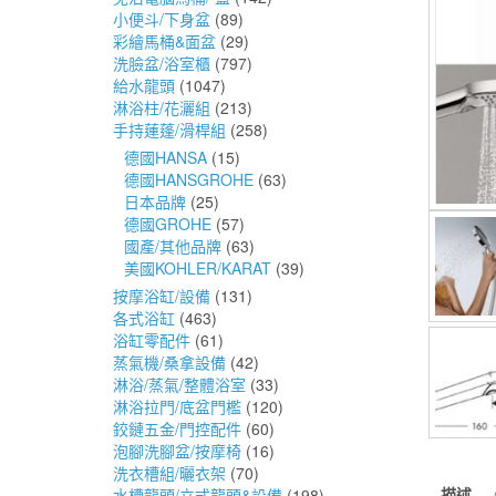
小便斗/下身盆
(89)
彩繪馬桶&面盆
(29)
洗臉盆/浴室櫃
(797)
給水龍頭
(1047)
淋浴柱/花灑組
(213)
手持蓮蓬/滑桿組
(258)
德國HANSA
(15)
德國HANSGROHE
(63)
日本品牌
(25)
德國GROHE
(57)
國產/其他品牌
(63)
美國KOHLER/KARAT
(39)
按摩浴缸/設備
(131)
各式浴缸
(463)
浴缸零配件
(61)
蒸氣機/桑拿設備
(42)
淋浴/蒸氣/整體浴室
(33)
淋浴拉門/底盆門檻
(120)
鉸鏈五金/門控配件
(60)
泡腳洗腳盆/按摩椅
(16)
洗衣槽組/曬衣架
(70)
描述
水槽龍頭/立式龍頭&設備
(198)