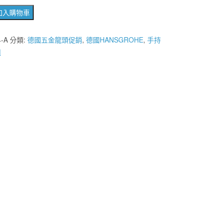
加入購物車
格：
格：
NT$6,600。
NT$5,900。
HE
4-A
分類:
德國五金龍頭促銷
,
德國HANSGROHE
,
手持
組