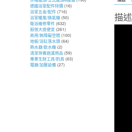
德國浴室配件特價
(16)
浴室五金/配件
(716)
描述
浴室暖風/換氣機
(50)
衛浴維修零件
(632)
殺很大撿便宜
(261)
商用/無障礙空間
(100)
地板/浴缸落水頭
(64)
熱水器/飲水機
(2)
清潔保養過濾用品
(59)
專業生財工具/釣具
(63)
電器/加壓設備
(27)