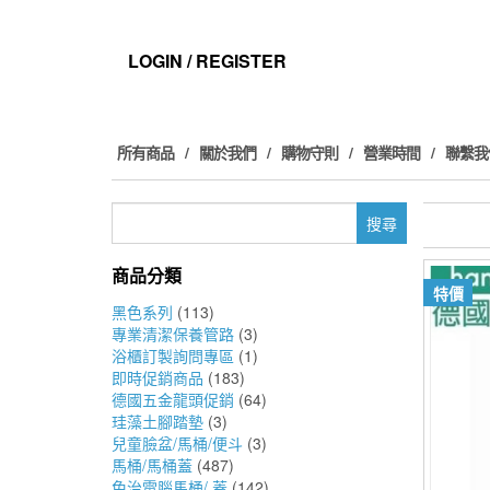
Skip
to
the
LOGIN / REGISTER
content
所有商品
關於我們
購物守則
營業時間
聯繫我
搜
尋
關
商品分類
鍵
特價
字:
黑色系列
(113)
專業清潔保養管路
(3)
浴櫃訂製詢問專區
(1)
即時促銷商品
(183)
德國五金龍頭促銷
(64)
珪藻土腳踏墊
(3)
兒童臉盆/馬桶/便斗
(3)
馬桶/馬桶蓋
(487)
免治電腦馬桶/ 蓋
(142)