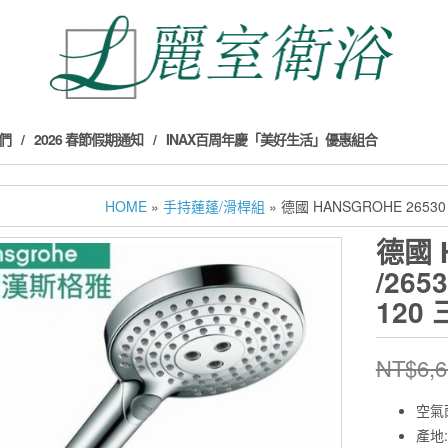
們
2026 春節假期通知
INAX百周年慶「美好生活」優惠組合
HOME
»
手持蓮蓬/滑桿組
» 德國 HANSGROHE 2653
德國 
/265
120
NT$
6,
空氣
產地