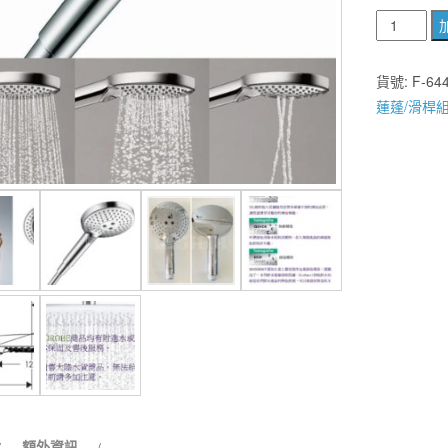
德
國
HANSGRO
貨號:
F-64
26530
蓮蓬/滑桿
/26531
雨
中
之
舞
Select
S
120
三
段
按
鍵
式
蓮
額外資訊