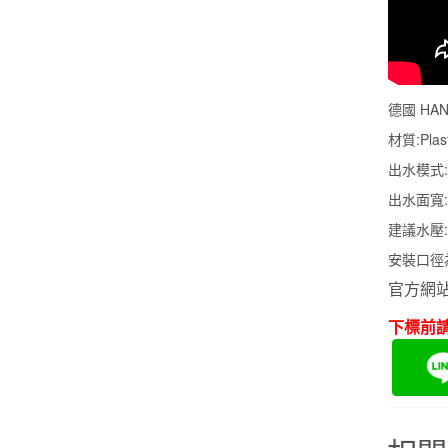
德國 HAN
材質:Plast
出水模式:
出水面寬:
建議水壓
安裝口徑
官方網
下標前