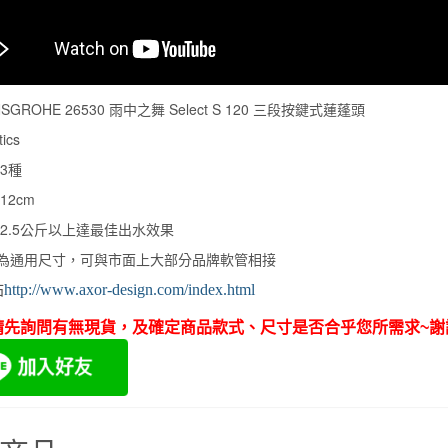
SGROHE 26530 雨中之舞 Select S 120 三段按鍵式蓮蓬頭
ics
3種
12cm
:2.5公斤以上達最佳出水效果
為通用尺寸，可與市面上大部分品牌軟管相接
站
http://www.axor-design.com/index.html
請先詢問有無現貨，及確定商品款式、尺寸是否合乎您所需求~謝