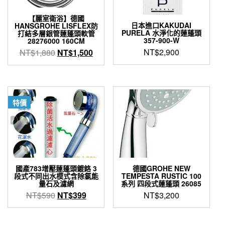
【麗室衛浴】德國
日本進口KAKUDAI
HANSGROHE LISFLEX防
PURELA 水淨化的蓮蓬頭
打結多層銀管蓮蓬頭軟管
357-900-W
28276000 160CM
原
目
NT$
2,900
NT$
1,880
NT$
1,500
始
前
價
價
格：
格：
NT$1,880。
NT$1,500。
特價
國產783增壓蓮蓬頭鍍鉻 3
德國GROHE NEW
段式不同出水模式含除氯能
TEMPESTA RUSTIC 100
量石及濾網
系列 四段式蓮蓬頭 26085
原
目
NT$
590
NT$
399
NT$
3,200
始
前
價
價