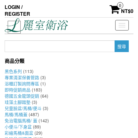
Skip
0
LOGIN /
to
NT$
0
REGISTER
the
content
Toggle
navigati
搜
尋
關
商品分類
鍵
字:
黑色系列
(113)
專業清潔保養管路
(3)
浴櫃訂製詢問專區
(1)
即時促銷商品
(183)
德國五金龍頭促銷
(64)
珪藻土腳踏墊
(3)
兒童臉盆/馬桶/便斗
(3)
馬桶/馬桶蓋
(487)
免治電腦馬桶/ 蓋
(142)
小便斗/下身盆
(89)
彩繪馬桶&面盆
(29)