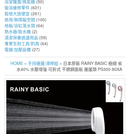
浴室暖風/換氣機
(50)
衛浴維修零件
(631)
殺很大撿便宜
(261)
商用/無障礙空間
(100)
地板/浴缸落水頭
(64)
熱水器/飲水機
(2)
清潔保養過濾用品
(59)
專業生財工具/釣具
(64)
電器/加壓設備
(27)
HOME
»
手持蓮蓬/滑桿組
» 日本原裝 RAINY BASIC 極細 省
水40% 水壓增強 可拆式 不銹鋼面板 蓮蓬頭 PS300-80XA