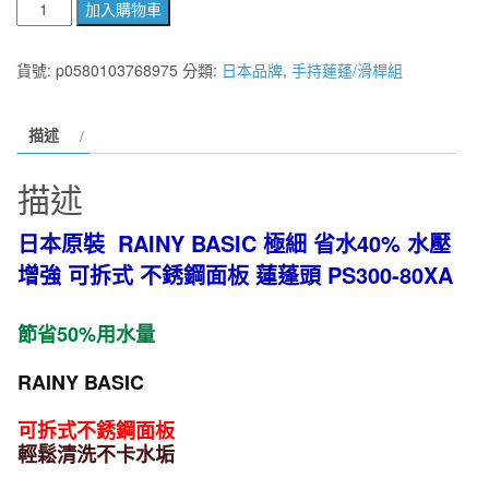
日
加入購物車
本
原
貨號:
p0580103768975
分類:
日本品牌
,
手持蓮蓬/滑桿組
裝
RAINY
描述
BASIC
極
描述
細
省
日本原裝 RAINY BASIC 極細 省水40% 水壓
水
增強 可拆式 不銹鋼面板 蓮蓬頭 PS300-80XA
40%
水
節省50%用水量
壓
增
RAINY BASIC
強
可
可拆式不銹鋼面板
拆
輕鬆清洗不卡水垢
式