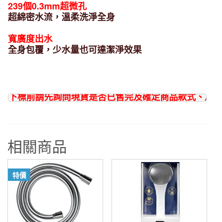
不
239個0.3mm超微孔
超綿密水流，溫柔洗淨全身
銹
鋼
寬廣度出水
面
全身包覆，少水量也可達潔淨效果
板
蓮
蓬
頭
下標前請先詢問現貨是否已售完及確定商品款式、尺寸
PS300-
80XA
數
量
相關商品
特價