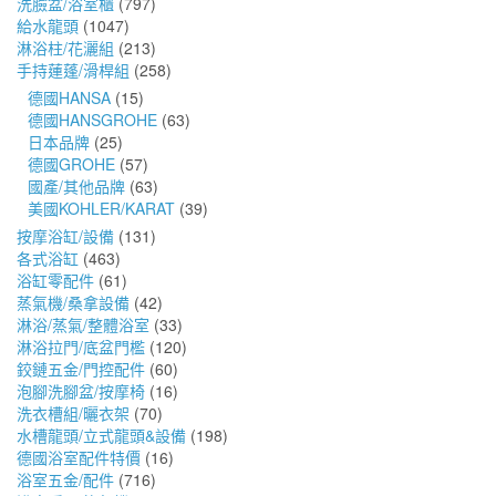
洗臉盆/浴室櫃
(797)
給水龍頭
(1047)
淋浴柱/花灑組
(213)
手持蓮蓬/滑桿組
(258)
德國HANSA
(15)
德國HANSGROHE
(63)
日本品牌
(25)
德國GROHE
(57)
國產/其他品牌
(63)
美國KOHLER/KARAT
(39)
按摩浴缸/設備
(131)
各式浴缸
(463)
浴缸零配件
(61)
蒸氣機/桑拿設備
(42)
淋浴/蒸氣/整體浴室
(33)
淋浴拉門/底盆門檻
(120)
鉸鏈五金/門控配件
(60)
泡腳洗腳盆/按摩椅
(16)
洗衣槽組/曬衣架
(70)
水槽龍頭/立式龍頭&設備
(198)
德國浴室配件特價
(16)
浴室五金/配件
(716)