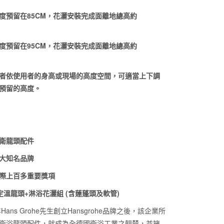
度預留在85CM，花灑安裝完成面離地總高約
度預留在95CM，花灑安裝完成面離地總高約
者依使用者的身高或現場的高度空間，可適當上下調
預留的高度。
衛龍頭配件
大知名品牌
際上百多重要獎項
定溫龍頭+淋浴花灑組 (含蓮蓬頭及軟管)
年Hans Grohe先生創立Hansgrohe品牌之後，該企業所
衛浴龍頭配件，就成為全德國衛浴工業之翹楚，並擁