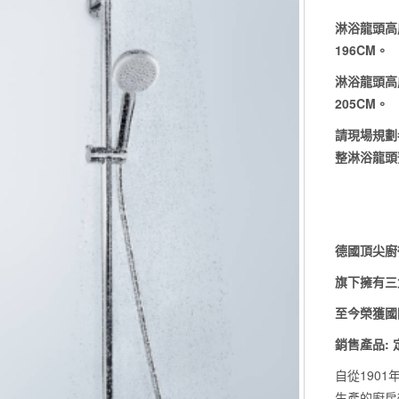
淋浴龍頭高
196CM。
淋浴龍頭高
205CM。
請現場規劃
整淋浴龍頭
德國頂尖廚
旗下擁有三
至今榮獲國
銷售產品: 
自從1901
生產的廚房