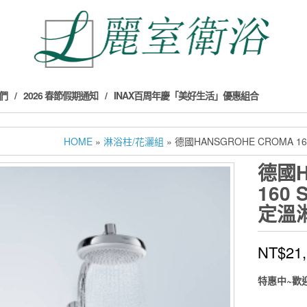
們
2026 春節假期通知
INAX百周年慶「美好生活」優惠組合
HOME
»
淋浴柱/花灑組
» 德國HANSGROHE CROMA 16
德國H
160 
定溫淋
NT$
21
特惠中~歡