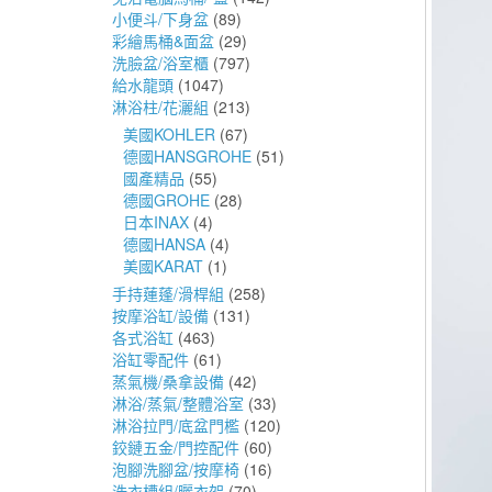
小便斗/下身盆
(89)
彩繪馬桶&面盆
(29)
洗臉盆/浴室櫃
(797)
給水龍頭
(1047)
淋浴柱/花灑組
(213)
美國KOHLER
(67)
德國HANSGROHE
(51)
國產精品
(55)
德國GROHE
(28)
日本INAX
(4)
德國HANSA
(4)
美國KARAT
(1)
手持蓮蓬/滑桿組
(258)
按摩浴缸/設備
(131)
各式浴缸
(463)
浴缸零配件
(61)
蒸氣機/桑拿設備
(42)
淋浴/蒸氣/整體浴室
(33)
淋浴拉門/底盆門檻
(120)
鉸鏈五金/門控配件
(60)
泡腳洗腳盆/按摩椅
(16)
洗衣槽組/曬衣架
(70)