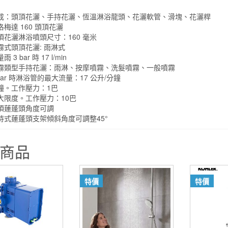
中
數
成：頭頂花灑、手持花灑、恆溫淋浴龍頭、花灑軟管、滑塊、花灑桿
洛梅達 160 頭頂花灑
量
頂花灑淋浴噴頭尺寸：160 毫米
霧式頭頂花灑: 雨淋式
雨 3 bar 時 17 l/min
霧類型手持花灑：雨淋、按摩噴霧、洗髮噴霧、一般噴霧
 bar 時淋浴管的最大流量：17 公升/分鐘
鐘。工作壓力：1巴
大限度。工作壓力：10巴
頂蓮蓬頭角度可調
持式蓮蓬頭支架傾斜角度可調整45°
商品
特價
特價