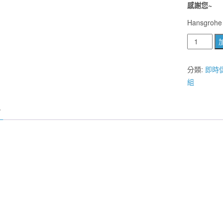
感謝您~
Hansgroh
德
國
HANSGRO
分類:
即時
CROMA
組
160
SHOWERP
27264400
定
溫
淋
浴
組
(鉻)
特
惠