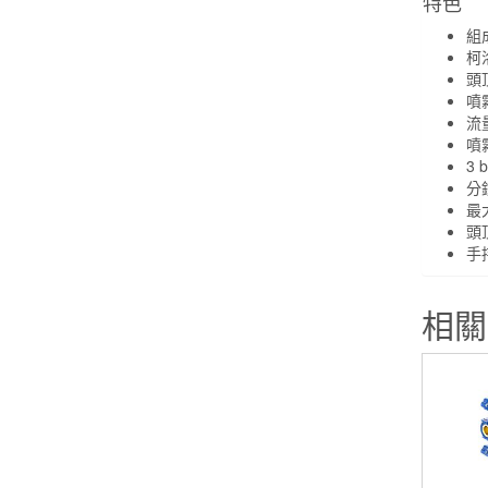
特色
組
柯
頭
噴
流量
噴
3
分
最
頭
手
相關