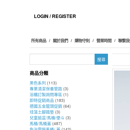
Skip
to
the
LOGIN / REGISTER
content
所有商品
關於我們
購物守則
營業時間
聯繫我
搜
尋
關
商品分類
鍵
字:
黑色系列
(113)
專業清潔保養管路
(3)
浴櫃訂製詢問專區
(1)
即時促銷商品
(183)
德國五金龍頭促銷
(64)
珪藻土腳踏墊
(3)
兒童臉盆/馬桶/便斗
(3)
馬桶/馬桶蓋
(487)
免治電腦馬桶/ 蓋
(142)