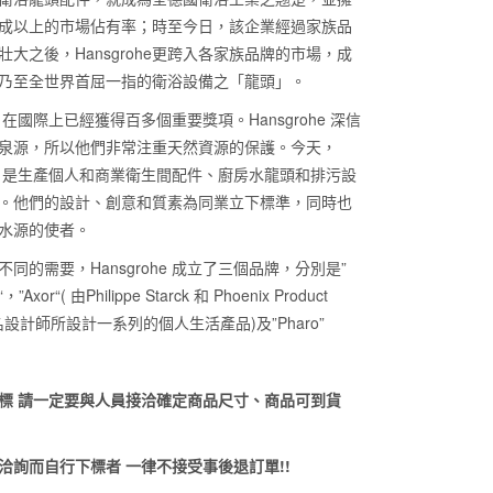
成以上的市場佔有率；時至今日，該企業經過家族品
壯大之後，Hansgrohe更跨入各家族品牌的市場，成
乃至全世界首屈一指的衛浴設備之「龍頭」。
ohe 在國際上已經獲得百多個重要獎項。Hansgrohe 深信
泉源，所以他們非常注重天然資源的保護。今天，
ohe 是生產個人和商業衛生間配件、廚房水龍頭和排污設
。他們的設計、創意和質素為同業立下標準，同時也
水源的使者。
同的需要，Hansgrohe 成立了三個品牌，分別是”
，”Axor“( 由Philippe Starck 和 Phoenix Product
 等名設計師所設計一系列的個人生活產品)及”Pharo”
標 請一定要與人員接洽確定商品尺寸、商品可到貨
洽詢而自行下標者 一律不接受事後退訂單!!