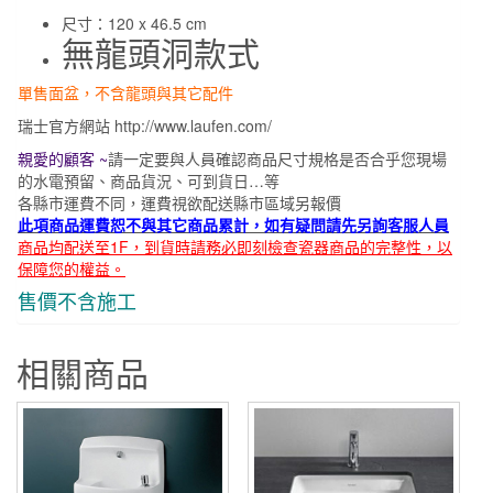
尺寸：
120 x 46.5 cm
無龍頭洞款式
單售面盆，不含龍頭與其它配件
瑞士官方網站 http://www.laufen.com/
親愛的顧客 ~
請一定要與人員確認商品尺寸規格是否合乎
您現場
的
水
電預留、商品貨況、可到貨日…等
各縣市運費不同，運費視欲配送縣市區域另報價
此項商品運費恕不與其它商品累計，如有疑問請先另詢客服人員
商品均配送至1F，到貨時請務必即刻檢查瓷器商品的完整性，以
保障您的權益。
售價不含施工
相關商品