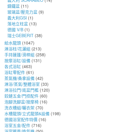
義大利 SCARABEO
(14)
鑄鐵盆
(11)
玻璃盆/壓克力盆
(9)
義大利GSI
(1)
落地立柱盆
(13)
德國 V/B
(1)
瑞士GEBERIT
(38)
給水龍頭
(1047)
淋浴柱/花灑組
(213)
手持蓮蓬/滑桿組
(258)
按摩浴缸/設備
(131)
各式浴缸
(463)
浴缸零配件
(61)
蒸氣機/桑拿設備
(42)
淋浴/蒸氣/整體浴室
(33)
淋浴拉門/底盆門檻
(120)
鉸鏈五金/門控配件
(60)
泡腳洗腳盆/按摩椅
(16)
洗衣槽組/曬衣架
(70)
水槽龍頭/立式龍頭&設備
(198)
德國浴室配件特價
(16)
浴室五金/配件
(716)
浴室暖風/換氣機
(50)