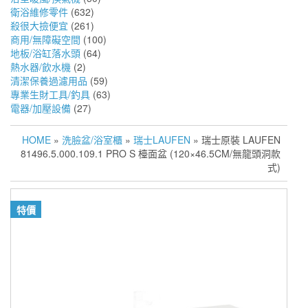
衛浴維修零件
(632)
殺很大撿便宜
(261)
商用/無障礙空間
(100)
地板/浴缸落水頭
(64)
熱水器/飲水機
(2)
清潔保養過濾用品
(59)
專業生財工具/釣具
(63)
電器/加壓設備
(27)
HOME
»
洗臉盆/浴室櫃
»
瑞士LAUFEN
» 瑞士原裝 LAUFEN
81496.5.000.109.1 PRO S 檯面盆 (120×46.5CM/無龍頭洞款
式)
特價