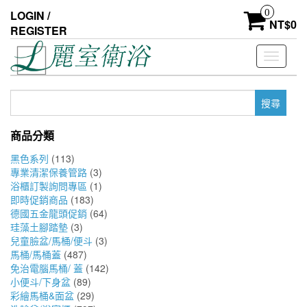
Skip
0
LOGIN /
to
NT$
0
REGISTER
the
content
Toggle
navigati
搜
尋
關
商品分類
鍵
字:
黑色系列
(113)
專業清潔保養管路
(3)
浴櫃訂製詢問專區
(1)
即時促銷商品
(183)
德國五金龍頭促銷
(64)
珪藻土腳踏墊
(3)
兒童臉盆/馬桶/便斗
(3)
馬桶/馬桶蓋
(487)
免治電腦馬桶/ 蓋
(142)
小便斗/下身盆
(89)
彩繪馬桶&面盆
(29)