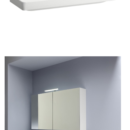
式)
數
量