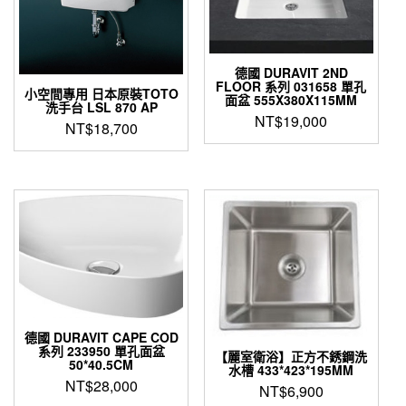
德國 DURAVIT 2ND
FLOOR 系列 031658 單孔
小空間專用 日本原裝TOTO
面盆 555X380X115MM
洗手台 LSL 870 AP
NT$
19,000
NT$
18,700
德國 DURAVIT CAPE COD
系列 233950 單孔面盆
【麗室衛浴】正方不銹鋼洗
50*40.5CM
水槽 433*423*195MM
NT$
28,000
NT$
6,900