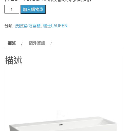
價
價
瑞
加入購物車
格：
格：
士
原
分類:
洗臉盆/浴室櫃
,
瑞士LAUFEN
NT$74,600。
NT$44,700。
裝
LAUFEN
描述
額外資訊
81496.5.000.109.1
PRO
描述
S
檯
面
盆
(120x46.5cm/
無
龍
頭
洞
款