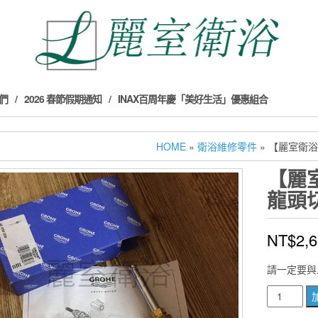
們
2026 春節假期通知
INAX百周年慶「美好生活」優惠組合
HOME
»
衛浴維修零件
» 【麗室衛浴】
【麗
龍頭切
NT$
2,
請一定要與
【麗
室