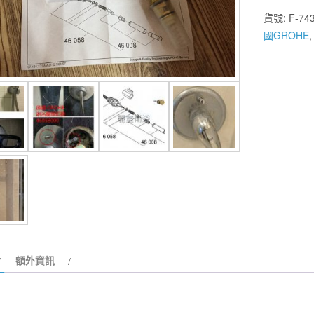
衛
貨號:
F-74
浴】
國GROHE
德
國
GROHE
埋
壁
龍
頭
切
換
開
關
46058/460
數
額外資訊
量