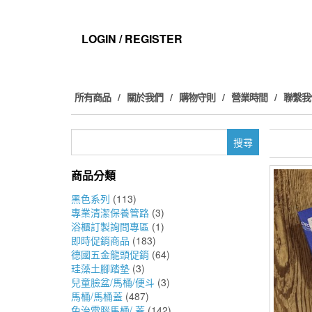
Skip
to
the
LOGIN / REGISTER
content
所有商品
關於我們
購物守則
營業時間
聯繫我
搜
尋
關
商品分類
鍵
字:
黑色系列
(113)
專業清潔保養管路
(3)
浴櫃訂製詢問專區
(1)
即時促銷商品
(183)
德國五金龍頭促銷
(64)
珪藻土腳踏墊
(3)
兒童臉盆/馬桶/便斗
(3)
馬桶/馬桶蓋
(487)
免治電腦馬桶/ 蓋
(142)