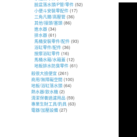
臉盆落水頭/P管/零件
(52)
小便斗安裝零配件
(17)
三角凡爾/高壓管
(36)
其他/接頭/塞頭
(86)
進水器
(34)
排水器
(61)
馬桶安裝零件/配件
(93)
浴缸零件/配件
(36)
按摩浴缸零件
(16)
馬桶水箱/水箱蓋
(12)
地板排水防臭零件
(61)
殺很大撿便宜
(261)
商用/無障礙空間
(100)
地板/浴缸落水頭
(64)
熱水器/飲水機
(2)
清潔保養過濾用品
(59)
專業生財工具/釣具
(63)
電器/加壓設備
(27)