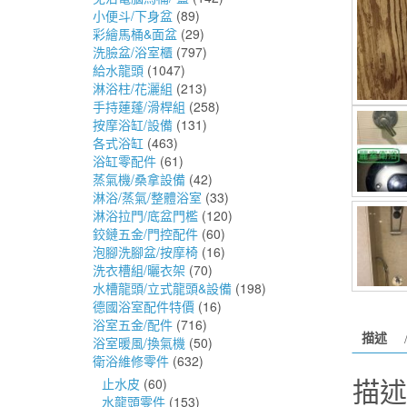
小便斗/下身盆
(89)
彩繪馬桶&面盆
(29)
洗臉盆/浴室櫃
(797)
給水龍頭
(1047)
淋浴柱/花灑組
(213)
手持蓮蓬/滑桿組
(258)
按摩浴缸/設備
(131)
各式浴缸
(463)
浴缸零配件
(61)
蒸氣機/桑拿設備
(42)
淋浴/蒸氣/整體浴室
(33)
淋浴拉門/底盆門檻
(120)
鉸鏈五金/門控配件
(60)
泡腳洗腳盆/按摩椅
(16)
洗衣槽組/曬衣架
(70)
水槽龍頭/立式龍頭&設備
(198)
德國浴室配件特價
(16)
浴室五金/配件
(716)
描述
浴室暖風/換氣機
(50)
衛浴維修零件
(632)
描述
止水皮
(60)
水龍頭零件
(153)