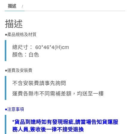
式
描述
檯
面
描述
盆
(含
●產品規格及材質
抗
汙)
總尺寸： 60*46*4(H)cm
數
顏色：白色
量
●運費及安裝費
不含安裝費請事先詢問
運費各縣市不同需補差額，均送至一樓
●注意事項
*貨品到達時如有發現瑕疵,請當場告知貨運服
務人員,簽收後一律不接受退換