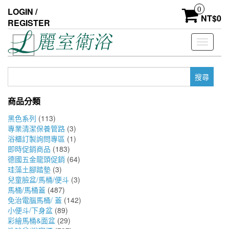
Skip
0
LOGIN /
to
NT$
0
REGISTER
the
content
Toggle
navigati
搜
尋
關
商品分類
鍵
字:
黑色系列
(113)
專業清潔保養管路
(3)
浴櫃訂製詢問專區
(1)
即時促銷商品
(183)
德國五金龍頭促銷
(64)
珪藻土腳踏墊
(3)
兒童臉盆/馬桶/便斗
(3)
馬桶/馬桶蓋
(487)
免治電腦馬桶/ 蓋
(142)
小便斗/下身盆
(89)
彩繪馬桶&面盆
(29)