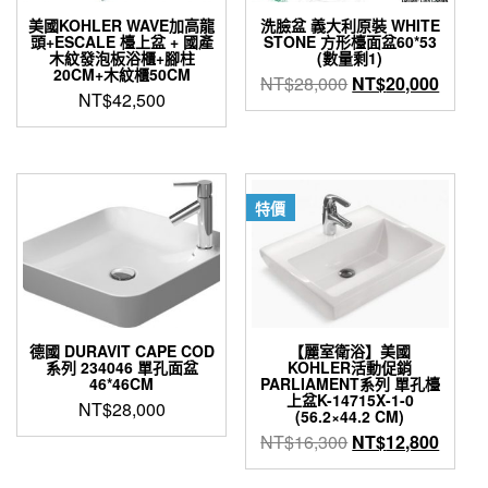
美國KOHLER WAVE加高龍
洗臉盆 義大利原裝 WHITE
頭+ESCALE 檯上盆 + 國產
STONE 方形檯面盆60*53
木紋發泡板浴櫃+腳柱
(數量剩1)
20CM+木紋櫃50CM
原
目
NT$
28,000
NT$
20,000
NT$
42,500
始
前
價
價
格：
格：
NT$28,000。
NT$2
特價
德國 DURAVIT CAPE COD
【麗室衛浴】美國
系列 234046 單孔面盆
KOHLER活動促銷
46*46CM
PARLIAMENT系列 單孔檯
上盆K-14715X-1-0
NT$
28,000
(56.2×44.2 CM)
原
目
NT$
16,300
NT$
12,800
始
前