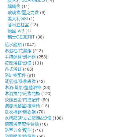
義大利 SCARABEO
(14)
鑄鐵盆
(11)
玻璃盆/壓克力盆
(9)
義大利GSI
(1)
落地立柱盆
(13)
德國 V/B
(1)
瑞士GEBERIT
(38)
給水龍頭
(1047)
淋浴柱/花灑組
(213)
手持蓮蓬/滑桿組
(258)
按摩浴缸/設備
(131)
各式浴缸
(463)
浴缸零配件
(61)
蒸氣機/桑拿設備
(42)
淋浴/蒸氣/整體浴室
(33)
淋浴拉門/底盆門檻
(120)
鉸鏈五金/門控配件
(60)
泡腳洗腳盆/按摩椅
(16)
洗衣槽組/曬衣架
(70)
水槽龍頭/立式龍頭&設備
(198)
德國浴室配件特價
(16)
浴室五金/配件
(716)
浴室暖風/換氣機
(50)