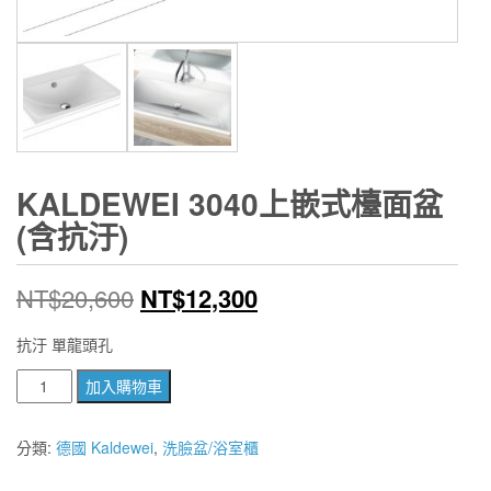
KALDEWEI 3040上嵌式檯面盆
(含抗汙)
原
目
NT$
20,600
NT$
12,300
始
前
抗汙 單龍頭孔
價
價
KALDEWEI
加入購物車
3040
格：
格：
上
分類:
德國 Kaldewei
,
洗臉盆/浴室櫃
NT$20,600。
NT$12,300。
嵌