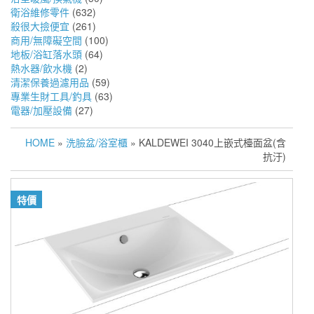
衛浴維修零件
(632)
殺很大撿便宜
(261)
商用/無障礙空間
(100)
地板/浴缸落水頭
(64)
熱水器/飲水機
(2)
清潔保養過濾用品
(59)
專業生財工具/釣具
(63)
電器/加壓設備
(27)
HOME
»
洗臉盆/浴室櫃
» KALDEWEI 3040上嵌式檯面盆(含
抗汙)
特價