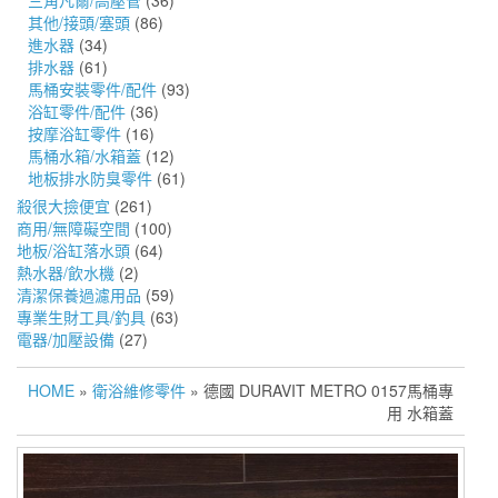
三角凡爾/高壓管
(36)
其他/接頭/塞頭
(86)
進水器
(34)
排水器
(61)
馬桶安裝零件/配件
(93)
浴缸零件/配件
(36)
按摩浴缸零件
(16)
馬桶水箱/水箱蓋
(12)
地板排水防臭零件
(61)
殺很大撿便宜
(261)
商用/無障礙空間
(100)
地板/浴缸落水頭
(64)
熱水器/飲水機
(2)
清潔保養過濾用品
(59)
專業生財工具/釣具
(63)
電器/加壓設備
(27)
HOME
»
衛浴維修零件
» 德國 DURAVIT METRO 0157馬桶專
用 水箱蓋