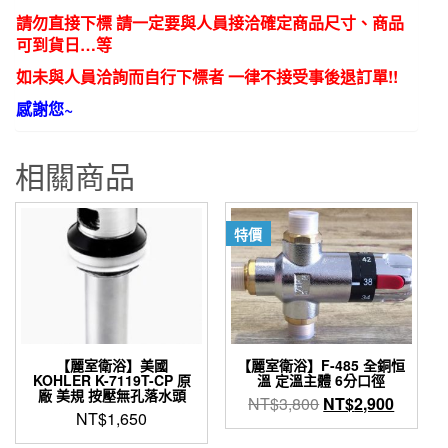
請勿直接下標 請一定要與人員接洽確定商品尺寸、商品
可到貨日…等
如未與人員洽詢而自行下標者 一律不接受事後退訂單!!
感謝您~
相關商品
特價
【麗室衛浴】美國
【麗室衛浴】F-485 全銅恒
KOHLER K-7119T-CP 原
溫 定溫主體 6分口徑
廠 美規 按壓無孔落水頭
原
目
NT$
3,800
NT$
2,900
NT$
1,650
始
前
價
價