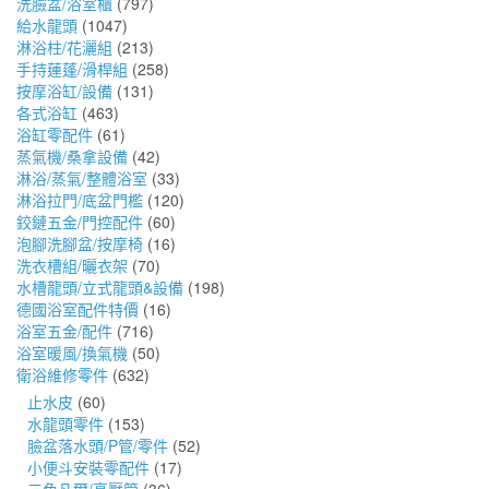
洗臉盆/浴室櫃
(797)
給水龍頭
(1047)
淋浴柱/花灑組
(213)
手持蓮蓬/滑桿組
(258)
按摩浴缸/設備
(131)
各式浴缸
(463)
浴缸零配件
(61)
蒸氣機/桑拿設備
(42)
淋浴/蒸氣/整體浴室
(33)
淋浴拉門/底盆門檻
(120)
鉸鏈五金/門控配件
(60)
泡腳洗腳盆/按摩椅
(16)
洗衣槽組/曬衣架
(70)
水槽龍頭/立式龍頭&設備
(198)
德國浴室配件特價
(16)
浴室五金/配件
(716)
浴室暖風/換氣機
(50)
衛浴維修零件
(632)
止水皮
(60)
水龍頭零件
(153)
臉盆落水頭/P管/零件
(52)
小便斗安裝零配件
(17)