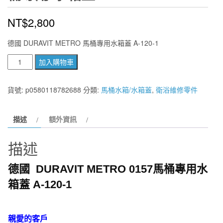
NT$
2,800
德國 DURAVIT METRO 馬桶專用水箱蓋 A-120-1
德
加入購物車
國
DURAVIT
貨號:
p0580118782688
分類:
馬桶水箱/水箱蓋
,
衛浴維修零件
METRO
0157
描述
額外資訊
馬
桶
描述
專
用
德國 DURAVIT METRO 0157馬桶專用水
水
箱蓋 A-120-1
箱
蓋
數
親愛的客戶
量