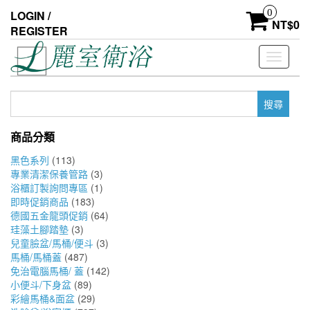
Skip
0
LOGIN /
to
NT$
0
REGISTER
the
content
Toggle
navigati
搜
尋
關
商品分類
鍵
字:
黑色系列
(113)
專業清潔保養管路
(3)
浴櫃訂製詢問專區
(1)
即時促銷商品
(183)
德國五金龍頭促銷
(64)
珪藻土腳踏墊
(3)
兒童臉盆/馬桶/便斗
(3)
馬桶/馬桶蓋
(487)
免治電腦馬桶/ 蓋
(142)
小便斗/下身盆
(89)
彩繪馬桶&面盆
(29)