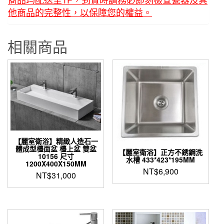
他商品的完整性，以保障您的權益。
相關商品
【麗室衛浴】精緻人造石一
體成型檯面盆 檯上盆 雙盆
【麗室衛浴】正方不銹鋼洗
10156 尺寸
水槽 433*423*195MM
1200X400X150MM
NT$
6,900
NT$
31,000