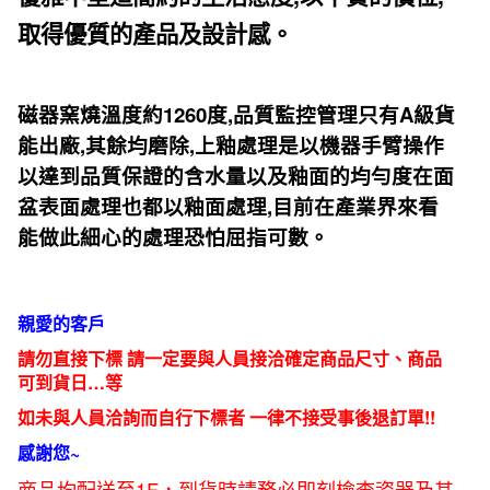
取得優質的產品及設計感。
1260
,
A
磁器窯燒溫度約
度
品質監控管理只有
級貨
,
,
能出廠
其餘均磨除
上釉處理是以機器手臂操作
以達到品質
保證的含水量以及釉面的均勻度在面
,
盆表面處理也都以釉面處理
目前在產業界來看
能做此細心的處理恐怕屈
指可數。
親愛的客戶
請勿直接下標 請一定要與人員接洽確定商品尺寸、商品
可到貨日…等
如未與人員洽詢而自行下標者 一律不接受事後退訂單!!
感謝您~
商品均配送至1F，到貨時請務必即刻檢查瓷器及其