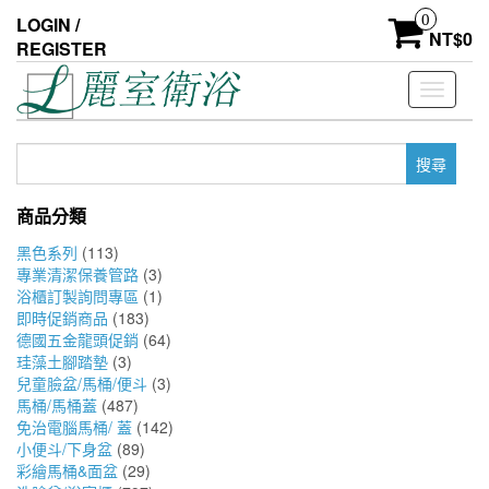
Skip
0
LOGIN /
to
NT$
0
REGISTER
the
content
Toggle
navigati
搜
尋
關
商品分類
鍵
字:
黑色系列
(113)
專業清潔保養管路
(3)
浴櫃訂製詢問專區
(1)
即時促銷商品
(183)
德國五金龍頭促銷
(64)
珪藻土腳踏墊
(3)
兒童臉盆/馬桶/便斗
(3)
馬桶/馬桶蓋
(487)
免治電腦馬桶/ 蓋
(142)
小便斗/下身盆
(89)
彩繪馬桶&面盆
(29)