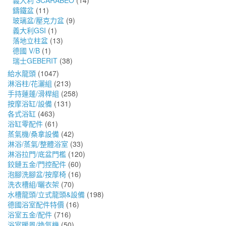
義大利 SCARABEO
(14)
鑄鐵盆
(11)
玻璃盆/壓克力盆
(9)
義大利GSI
(1)
落地立柱盆
(13)
德國 V/B
(1)
瑞士GEBERIT
(38)
給水龍頭
(1047)
淋浴柱/花灑組
(213)
手持蓮蓬/滑桿組
(258)
按摩浴缸/設備
(131)
各式浴缸
(463)
浴缸零配件
(61)
蒸氣機/桑拿設備
(42)
淋浴/蒸氣/整體浴室
(33)
淋浴拉門/底盆門檻
(120)
鉸鏈五金/門控配件
(60)
泡腳洗腳盆/按摩椅
(16)
洗衣槽組/曬衣架
(70)
水槽龍頭/立式龍頭&設備
(198)
德國浴室配件特價
(16)
浴室五金/配件
(716)
浴室暖風/換氣機
(50)