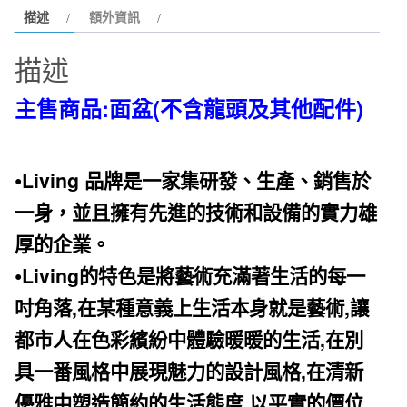
描述
額外資訊
盆
英
描述
國
LIVING
主售商品:面盆(不含龍頭及其他配件)
2630
下
崁
•
Living
品牌是一家集研發、生產、銷售於
盆
數
一身，並且擁有先進的技術和設備的實力雄
量
厚的企
業。
•
Living
的特色是將藝術充滿著生活的每一
,
,
吋角落
在某種意義上生活本身就是藝術
讓
,
都市人在色
彩繽紛中體驗暖暖的生活
在別
,
具一番風格中展現魅力的設計風格
在清新
,
,
優雅中塑造簡約的生
活態度
以平實的價位