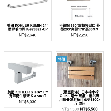
美國 KOHLER KUMIN 24″
不鏽鋼 360°旋轉投遞口 外
單桿毛巾桿 K-97882T-CP
徑203*內俓178*高30MM
NT$
2,640
NT$
2,250
特價
美國 KOHLER STRAYT™
【麗室衛浴】日本檜木椅
有蓋衛生紙架 K-37351T
G-053 適合 蒸氣、淋浴專
用摺疊淋浴椅可承受130公
NT$
6,030
斤 (鉻)
原
目
NT$
7,500
NT$
5,500