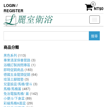
Skip
0
LOGIN /
to
NT$
0
REGISTER
the
content
Toggle
navigati
搜
尋
關
商品分類
鍵
字:
黑色系列
(113)
專業清潔保養管路
(3)
浴櫃訂製詢問專區
(1)
即時促銷商品
(183)
德國五金龍頭促銷
(64)
珪藻土腳踏墊
(3)
兒童臉盆/馬桶/便斗
(3)
馬桶/馬桶蓋
(487)
免治電腦馬桶/ 蓋
(142)
小便斗/下身盆
(89)
彩繪馬桶&面盆
(29)