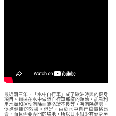
材.
適
合
高
級
飯
店.
民
宿.
溫
泉
旅
店
使
最近兩三年，「水中自行車」成了歐洲時興的健身
用
項目。通過在水中做蹬自行車那樣的運動，能夠利
數
用水壓和運動消除血液循環不良等，有消除疲勞、
量
促進健康的效果。但是，由於水中自行車價格昂
貴，而且需要專門的場地，所以日本很少有健身房