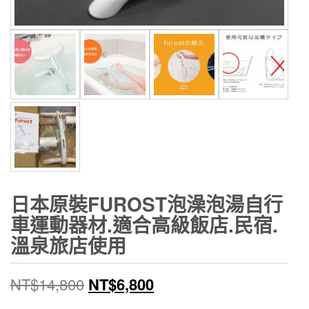
日本原裝FUROST泡澡泡湯自行
車運動器材.適合高級飯店.民宿.
溫泉旅店使用
原
目
NT$
14,800
NT$
6,800