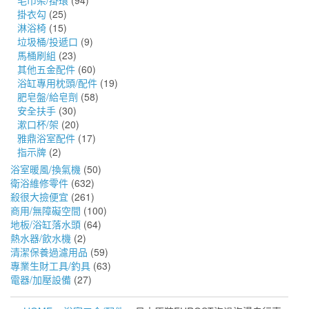
毛巾架/掛環
(94)
掛衣勾
(25)
淋浴椅
(15)
垃圾桶/投遞口
(9)
馬桶刷組
(23)
其他五金配件
(60)
浴缸專用枕頭/配件
(19)
肥皂盤/給皂劑
(58)
安全扶手
(30)
漱口杯/架
(20)
雅鼎浴室配件
(17)
指示牌
(2)
浴室暖風/換氣機
(50)
衛浴維修零件
(632)
殺很大撿便宜
(261)
商用/無障礙空間
(100)
地板/浴缸落水頭
(64)
熱水器/飲水機
(2)
清潔保養過濾用品
(59)
專業生財工具/釣具
(63)
電器/加壓設備
(27)