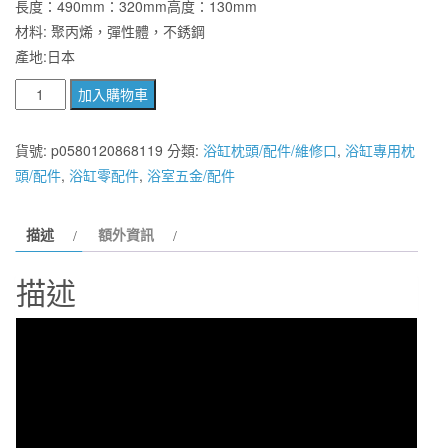
始
前
長度：490mm：320mm高度：130mm
材料: 聚丙烯，彈性體，不銹鋼
價
價
產地:日本
格：
格：
日
加入購物車
NT$14,800。
NT$6,800。
本
原
貨號:
p0580120868119
分類:
浴缸枕頭/配件/維修口
,
浴缸專用枕
裝
頭/配件
,
浴缸零配件
,
浴室五金/配件
furost
泡
描述
額外資訊
澡
泡
描述
湯
自
行
車
運
動
器