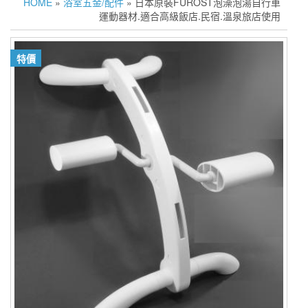
HOME
»
浴室五金/配件
» 日本原裝FUROST泡澡泡湯自行車
運動器材.適合高級飯店.民宿.溫泉旅店使用
特價