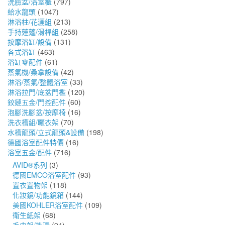
洗臉盆/浴室櫃
(797)
給水龍頭
(1047)
淋浴柱/花灑組
(213)
手持蓮蓬/滑桿組
(258)
按摩浴缸/設備
(131)
各式浴缸
(463)
浴缸零配件
(61)
蒸氣機/桑拿設備
(42)
淋浴/蒸氣/整體浴室
(33)
淋浴拉門/底盆門檻
(120)
鉸鏈五金/門控配件
(60)
泡腳洗腳盆/按摩椅
(16)
洗衣槽組/曬衣架
(70)
水槽龍頭/立式龍頭&設備
(198)
德國浴室配件特價
(16)
浴室五金/配件
(716)
AVID®系列
(3)
德國EMCO浴室配件
(93)
置衣置物架
(118)
化妝鏡/功能鏡箱
(144)
美國KOHLER浴室配件
(109)
衛生紙架
(68)