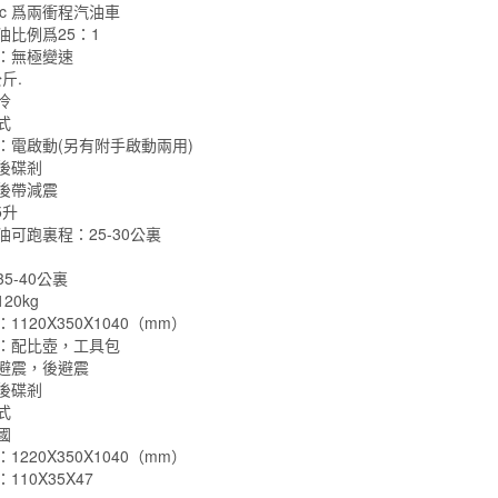
3cc 爲兩衝程汽油車
行
油比例爲25：1
程
：無極變速
斤.
燃
冷
油
式
助
：電啟動(另有附手啟動兩用)
力
後碟剎
後帶減震
車
5升
汽
油可跑裏程：25-30公裏
動
小
5-40公裏
20kg
型
1120X350X1040（mm）
迷
：配比壺，工具包
你
避震，後避震
踏
後碟剎
式
板
國
小
1220X350X1040（mm）
摩
110X35X47
托