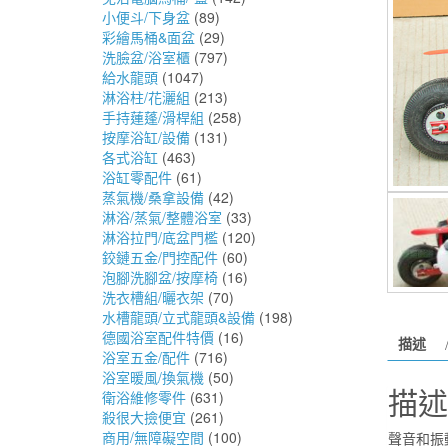
小便斗/下身盆
(89)
彩繪馬桶&面盆
(29)
洗臉盆/浴室櫃
(797)
給水龍頭
(1047)
淋浴柱/花灑組
(213)
手持蓮蓬/滑桿組
(258)
按摩浴缸/設備
(131)
各式浴缸
(463)
浴缸零配件
(61)
蒸氣機/桑拿設備
(42)
淋浴/蒸氣/整體浴室
(33)
淋浴拉門/底盆門檻
(120)
鉸鏈五金/門控配件
(60)
泡腳洗腳盆/按摩椅
(16)
洗衣槽組/曬衣架
(70)
水槽龍頭/立式龍頭&設備
(198)
德國浴室配件特價
(16)
描述
浴室五金/配件
(716)
浴室暖風/換氣機
(50)
描述
衛浴維修零件
(631)
殺很大撿便宜
(261)
商用/無障礙空間
(100)
聲音和振