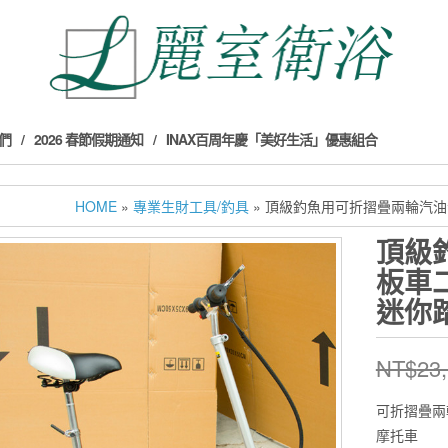
們
2026 春節假期通知
INAX百周年慶「美好生活」優惠組合
HOME
»
專業生財工具/釣具
» 頂級釣魚用可折摺疊兩輪汽
頂級
板車
迷你
NT$
23
可折摺疊兩
摩托車