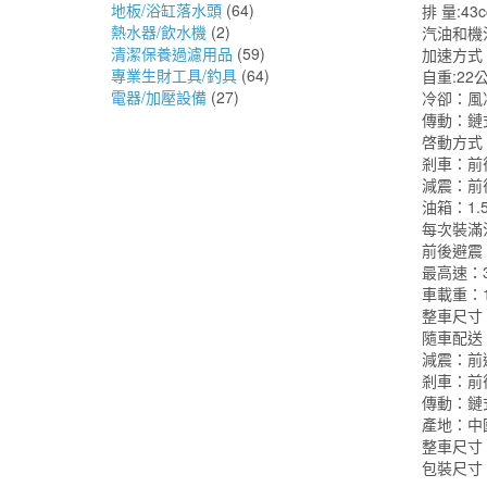
地板/浴缸落水頭
(64)
排 量:4
熱水器/飲水機
(2)
汽油和機
清潔保養過濾用品
(59)
加速方式
專業生財工具/釣具
(64)
自重:22公
電器/加壓設備
(27)
冷卻：風
傳動：鏈
啓動方式
剎車：前
減震：前
油箱：1.
每次裝滿
前後避震
最高速：3
車載重：1
整車尺寸：
隨車配送
減震：前
剎車：前
傳動：鏈
產地：中
整車尺寸：
包裝尺寸：