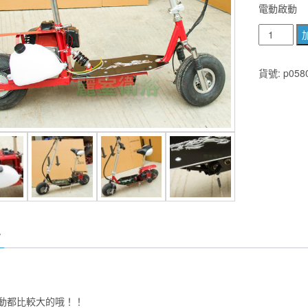
電動啟動
頂
級
釣
貨號:
p058
魚
用
可
折
摺
疊
兩
輪
汽
油
滑
板
車
動都比較大的哦！！
二