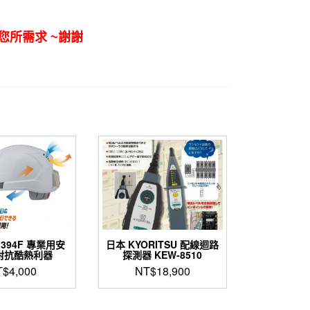
所需求 ~謝謝
394F 專業用安
日本 KYORITSU 配線迴路
對抗酷熱利器
探測器 KEW-8510
T$
4,000
NT$
18,900