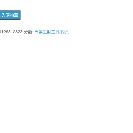
格：
格：
加入購物車
NT$23,000。
NT$16,500。
0126312823
分類:
專業生財工具/釣具