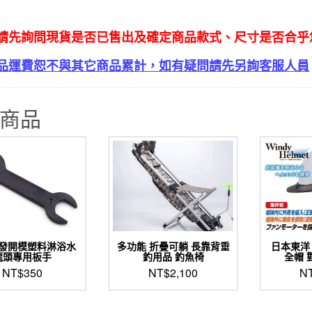
車
數
請先詢問現貨是否已售出及確定商品款式、尺寸是否合乎您
量
品運費恕不與其它商品累計，如有疑問請先另詢客服人員
商品
發開模塑料淋浴水
多功能 折疊可躺 長靠背垂
日本東洋 
龍頭專用板手
釣用品 釣魚椅
全帽 
NT$
350
NT$
2,100
N