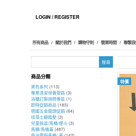
Skip
to
the
LOGIN / REGISTER
content
所有商品
關於我們
購物守則
營業時間
聯繫我
搜
尋
關
商品分類
鍵
特價
字:
黑色系列
(113)
專業清潔保養管路
(3)
浴櫃訂製詢問專區
(1)
即時促銷商品
(183)
德國五金龍頭促銷
(64)
珪藻土腳踏墊
(3)
兒童臉盆/馬桶/便斗
(3)
馬桶/馬桶蓋
(487)
免治電腦馬桶/ 蓋
(142)