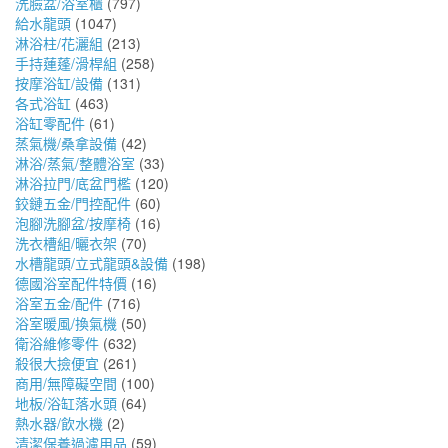
洗臉盆/浴室櫃
(797)
給水龍頭
(1047)
淋浴柱/花灑組
(213)
手持蓮蓬/滑桿組
(258)
按摩浴缸/設備
(131)
各式浴缸
(463)
浴缸零配件
(61)
蒸氣機/桑拿設備
(42)
淋浴/蒸氣/整體浴室
(33)
淋浴拉門/底盆門檻
(120)
鉸鏈五金/門控配件
(60)
泡腳洗腳盆/按摩椅
(16)
洗衣槽組/曬衣架
(70)
水槽龍頭/立式龍頭&設備
(198)
德國浴室配件特價
(16)
浴室五金/配件
(716)
浴室暖風/換氣機
(50)
衛浴維修零件
(632)
殺很大撿便宜
(261)
商用/無障礙空間
(100)
地板/浴缸落水頭
(64)
熱水器/飲水機
(2)
清潔保養過濾用品
(59)