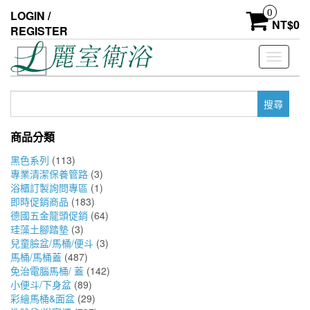
Skip
0
LOGIN /
to
NT$
0
REGISTER
the
content
Toggle
navigati
搜
尋
關
商品分類
鍵
字:
黑色系列
(113)
專業清潔保養管路
(3)
浴櫃訂製詢問專區
(1)
即時促銷商品
(183)
德國五金龍頭促銷
(64)
珪藻土腳踏墊
(3)
兒童臉盆/馬桶/便斗
(3)
馬桶/馬桶蓋
(487)
免治電腦馬桶/ 蓋
(142)
小便斗/下身盆
(89)
彩繪馬桶&面盆
(29)