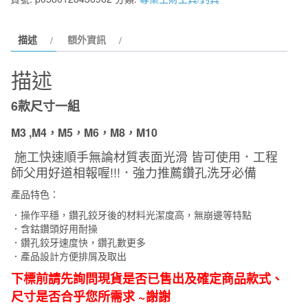
人
專
描述
額外資訊
用
超
描述
硬
不
6款尺寸一組
銹
鋼
M3 ,M4，M5，M6，M8，M10
專
施工快速順手無論材質表面光滑 皆可使用
．工程
用
師父用好道相報喔!!!
．強力推薦鑽孔洗牙必備
絲
產品特色：
攻
．操作平穩，鑽孔鉸牙後的材料光潔度高，無崩邊等特點
鑽
．含鈷鑽頭好用耐操
頭
．鑽孔鉸牙速度快，鑽孔數更多
一
．產品設計方便排屑及取出
體
下標前請先詢問現貨是否已售出及確定商品款式、
復
尺寸是否合乎您所需求 ~謝謝
合