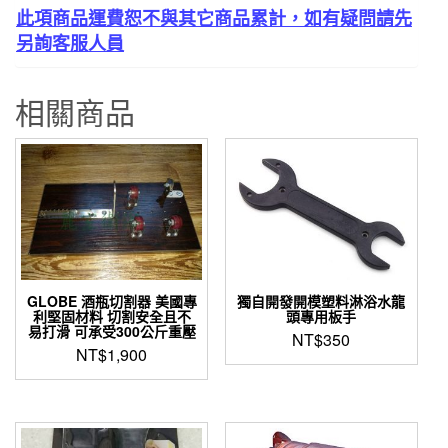
此項商品運費恕不與其它商品累計，如有疑問請先
絲
另詢客服人員
攻
鑽
數
相關商品
量
GLOBE 酒瓶切割器 美國專
獨自開發開模塑料淋浴水龍
利堅固材料 切割安全且不
頭專用板手
易打滑 可承受300公斤重壓
NT$
350
NT$
1,900