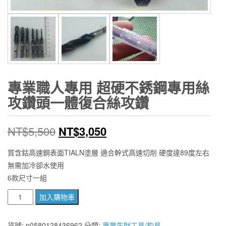
專業職人專用 超硬不銹鋼專用絲
攻鑽頭一體復合絲攻鑽
原
目
NT$
5,500
NT$
3,050
始
前
質含鈷高速鋼表面TIALN塗層 適合幹式高速切削 硬度達89度左右
無需加冷卻水使用
價
價
6款尺寸一組
格：
格：
專
加入購物車
NT$5,500。
NT$3,050。
業
職
貨號:
p0580128436962
分類:
專業生財工具/釣具