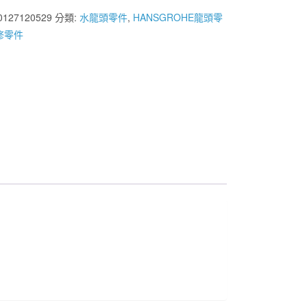
HE
0127120529
分類:
水龍頭零件
,
HANSGROHE龍頭零
修零件