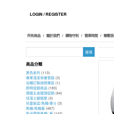
Skip
to
the
LOGIN / REGISTER
content
所有商品
關於我們
購物守則
營業時間
聯繫我
搜
尋
關
商品分類
鍵
字:
黑色系列
(113)
專業清潔保養管路
(3)
浴櫃訂製詢問專區
(1)
即時促銷商品
(183)
德國五金龍頭促銷
(64)
珪藻土腳踏墊
(3)
兒童臉盆/馬桶/便斗
(3)
馬桶/馬桶蓋
(487)
免治電腦馬桶/ 蓋
(142)