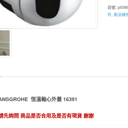
HANSGRO
貨號:
p058
恆
件
,
衛浴維
溫
軸
心
外
蓋
16391
數
量
ANSGROHE 恆溫軸心外蓋 16391
請先詢問 商品是否合用及是否有現貨 謝謝