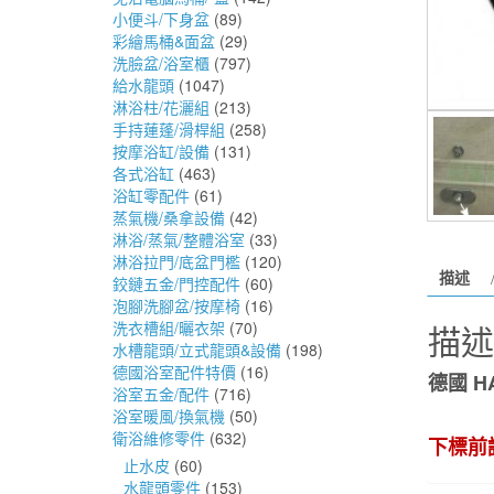
小便斗/下身盆
(89)
彩繪馬桶&面盆
(29)
洗臉盆/浴室櫃
(797)
給水龍頭
(1047)
淋浴柱/花灑組
(213)
手持蓮蓬/滑桿組
(258)
按摩浴缸/設備
(131)
各式浴缸
(463)
浴缸零配件
(61)
蒸氣機/桑拿設備
(42)
淋浴/蒸氣/整體浴室
(33)
淋浴拉門/底盆門檻
(120)
描述
鉸鏈五金/門控配件
(60)
泡腳洗腳盆/按摩椅
(16)
洗衣槽組/曬衣架
(70)
描述
水槽龍頭/立式龍頭&設備
(198)
德國浴室配件特價
(16)
德國 H
浴室五金/配件
(716)
浴室暖風/換氣機
(50)
衛浴維修零件
(632)
下標前
止水皮
(60)
水龍頭零件
(153)