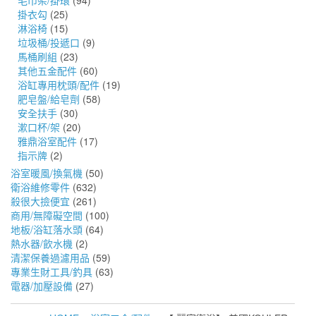
毛巾架/掛環
(94)
掛衣勾
(25)
淋浴椅
(15)
垃圾桶/投遞口
(9)
馬桶刷組
(23)
其他五金配件
(60)
浴缸專用枕頭/配件
(19)
肥皂盤/給皂劑
(58)
安全扶手
(30)
漱口杯/架
(20)
雅鼎浴室配件
(17)
指示牌
(2)
浴室暖風/換氣機
(50)
衛浴維修零件
(632)
殺很大撿便宜
(261)
商用/無障礙空間
(100)
地板/浴缸落水頭
(64)
熱水器/飲水機
(2)
清潔保養過濾用品
(59)
專業生財工具/釣具
(63)
電器/加壓設備
(27)