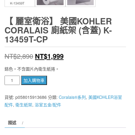
【 麗室衛浴】 美國KOHLER
CORALAIS 廁紙架 (含蓋) K-
13459T-CP
原
目
NT$
2,890
NT$
1,999
始
前
鉻色。不含圖片內衛生紙捲。
價
價
【
加入購物車
麗
格：
格：
室
貨號:
p058015913686
分類:
Coralais®系列
,
美國KOHLER浴室
NT$2,890。
NT$1,999。
衛
配件
,
衛生紙架
,
浴室五金/配件
浴】
美
描述
國
KOHLER