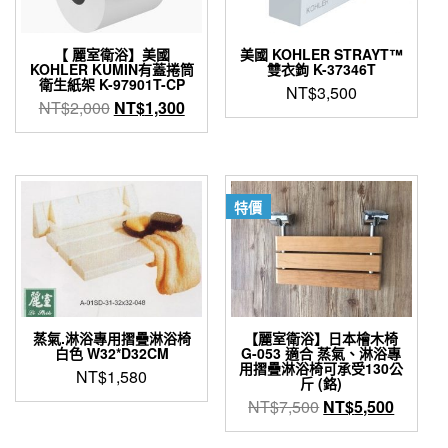
【 麗室衛浴】美國
美國 KOHLER STRAYT™
KOHLER KUMIN有蓋捲筒
雙衣鉤 K-37346T
衛生紙架 K-97901T-CP
NT$
3,500
原
目
NT$
2,000
NT$
1,300
始
前
價
價
格：
格：
NT$2,000。
NT$1,300。
特價
蒸氣.淋浴專用摺疊淋浴椅
【麗室衛浴】日本檜木椅
白色 W32*D32CM
G-053 適合 蒸氣、淋浴專
用摺疊淋浴椅可承受130公
NT$
1,580
斤 (鉻)
原
目
NT$
7,500
NT$
5,500
始
前