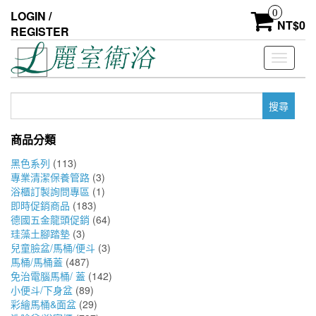
Skip
0
LOGIN /
to
NT$
0
REGISTER
the
content
Toggle
navigati
搜
尋
關
商品分類
鍵
字:
黑色系列
(113)
專業清潔保養管路
(3)
浴櫃訂製詢問專區
(1)
即時促銷商品
(183)
德國五金龍頭促銷
(64)
珪藻土腳踏墊
(3)
兒童臉盆/馬桶/便斗
(3)
馬桶/馬桶蓋
(487)
免治電腦馬桶/ 蓋
(142)
小便斗/下身盆
(89)
彩繪馬桶&面盆
(29)