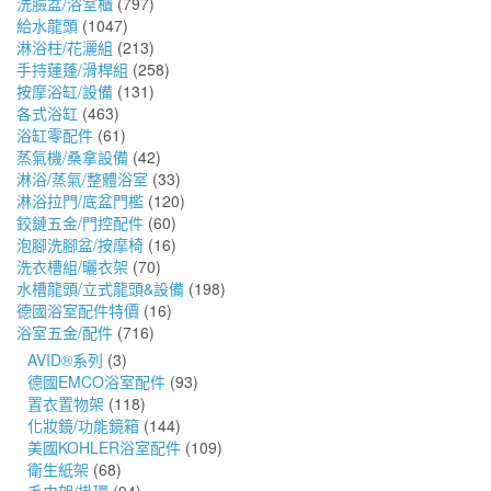
洗臉盆/浴室櫃
(797)
給水龍頭
(1047)
淋浴柱/花灑組
(213)
手持蓮蓬/滑桿組
(258)
按摩浴缸/設備
(131)
各式浴缸
(463)
浴缸零配件
(61)
蒸氣機/桑拿設備
(42)
淋浴/蒸氣/整體浴室
(33)
淋浴拉門/底盆門檻
(120)
鉸鏈五金/門控配件
(60)
泡腳洗腳盆/按摩椅
(16)
洗衣槽組/曬衣架
(70)
水槽龍頭/立式龍頭&設備
(198)
德國浴室配件特價
(16)
浴室五金/配件
(716)
AVID®系列
(3)
德國EMCO浴室配件
(93)
置衣置物架
(118)
化妝鏡/功能鏡箱
(144)
美國KOHLER浴室配件
(109)
衛生紙架
(68)