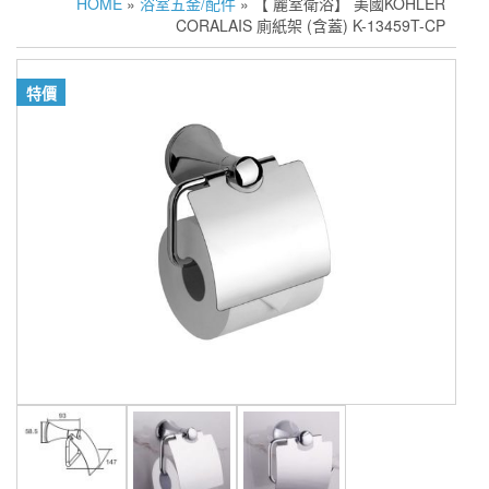
HOME
»
浴室五金/配件
» 【 麗室衛浴】 美國KOHLER
CORALAIS 廁紙架 (含蓋) K-13459T-CP
特價