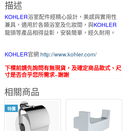
描述
Coralais
廁
KOHLER
浴室配件經精心設計，美感與實用性
紙
兼具，適用於各類浴室及化妝間，與
KOHLER
架
龍頭等產品相得益彰，安裝簡單，經久耐用。
(含
蓋)
K-
KOHLER
官網
http://www.kohler.com/
13459T-
CP
下標前請先詢問有無現貨，及確定商品款式、尺
數
寸是否合乎您所需求~謝謝
量
相關商品
特價